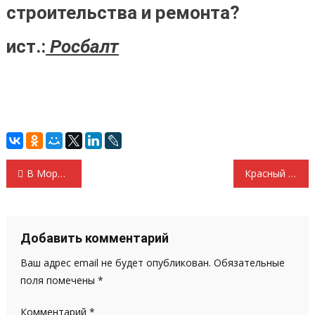
строительства и ремонта?
ист.:
Росбалт
Навигация
В Мордовии начали действовать новые стандарты по срокам проведения капитального ремонта зданий. А толку?
Красный контроль. Ждет своего клиента уже месяца четыре!
по
записям
Добавить комментарий
Ваш адрес email не будет опубликован.
Обязательные
поля помечены
*
Комментарий
*