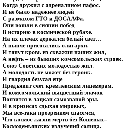
Когда дружил с адреналином пафос.
И не было надежнее людей
С размахом ГТО и ДОСААФа.
Они вошли в сиянии побед
В историю в космической рубахе.
На их плечах держался белый свет…
А нынче присосались олигархи.
И тянут кровь из скважин наших жил,
А нефть – из бывших комсомольских строек.
Союз Советских молодостью жил.
А молодость не может без героик.
И гвардия безусая еще
Предъявит счет кремлевским лицемерам.
И комсомольский выцветший значок
Вонзится в лацкан самозваной эры.
И в кризисах сдыхая мировых,
Мы все-таки прозрением спасемся,
Что космос жизни мертв без Кошевых–
Космодемьянских излучений солнца.