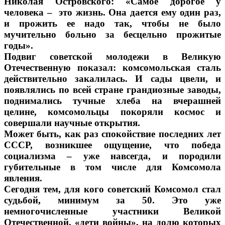
Николая Островского: «Самое дорогое у
человека – это жизнь. Она дается ему один раз,
и прожить ее надо так, чтобы не было
мучительно больно за бесцельно прожитые
годы».
Подвиг советской молодежи в Великую
Отечественную показал: комсомольская сталь
действительно закалилась. И сады цвели, и
появлялись по всей стране грандиозные заводы,
поднимались тучные хлеба на вчерашней
целине, комсомольцы покоряли космос и
совершали научные открытия.
Может быть, как раз спокойствие последних лет
СССР, возникшее ощущение, что победа
социализма – уже навсегда, и породили
губительные в том числе для Комсомола
явления.
Сегодня тем, для кого советский Комсомол стал
судьбой, минимум за 50. Это уже
немногочисленные участники Великой
Отечественной, «дети войны», на долю которых