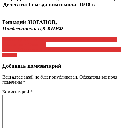
Делегаты I съезда комсомола. 1918 г.
Геннадий ЗЮГАНОВ,
Председатель ЦК КПРФ
Навигация
Видео торжественного собрания, посвященного 100летию
комсомола в Саранске
по
Дорогой бесстрашия и созидания. Ленинскому Комсомолу –
записям
100 лет
Добавить комментарий
Ваш адрес email не будет опубликован.
Обязательные поля
помечены
*
Комментарий
*