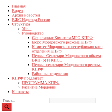
Перейти
Главная
КПРФ Мордовия
Мордовское Региональное отделение КПРФ
к
Видео
содержимому
Архив новостей
ВЖС Надежда России
Структура
Устав
Руководство
Секретариат Комитета МРО КПРФ
Бюро Мордовского рескома КПРФ
Комитет Мордовского республиканского
отделения КПРФ
Первые Секретари Мордовского обкома
ВКП (б) И КПСС
Первые секретари Мордовского рескома
КПРФ
Районные отделения
КПРФ предлагает
ПРОГРАММА КПРФ
Развитие Мордовии
Контакты