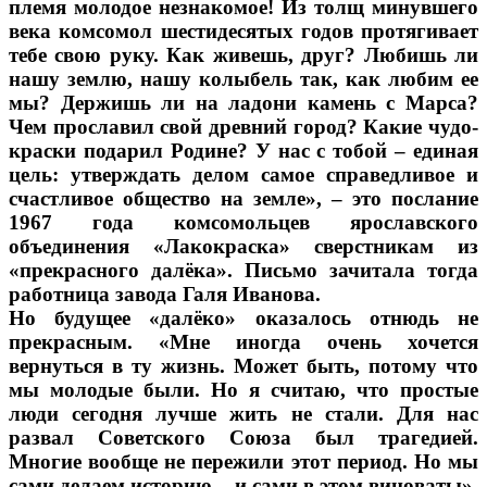
племя молодое незнакомое! Из толщ минувшего
века комсомол шестидесятых годов протягивает
тебе свою руку. Как живешь, друг? Любишь ли
нашу землю, нашу колыбель так, как любим ее
мы? Держишь ли на ладони камень с Марса?
Чем прославил свой древний город? Какие чудо-
краски подарил Родине? У нас с тобой – единая
цель: утверждать делом самое справедливое и
счастливое общество на земле», – это послание
1967 года комсомольцев ярославского
объединения «Лакокраска» сверстникам из
«прекрасного далёка». Письмо зачитала тогда
работница завода Галя Иванова.
Но будущее «далёко» оказалось отнюдь не
прекрасным. «Мне иногда очень хочется
вернуться в ту жизнь. Может быть, потому что
мы молодые были. Но я считаю, что простые
люди сегодня лучше жить не стали. Для нас
развал Советского Союза был трагедией.
Многие вообще не пережили этот период. Но мы
сами делаем историю – и сами в этом виноваты»,