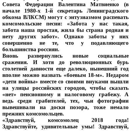
Совета Федерации Валентина Матвиенко (в
начале 1980-х 1-й секретарь Ленинградского
обкома ВЛКСМ) могут с энтузиазмом распевать
комсомольские песни: «Забота у нас такая,
забота наша простая, жила бы страна родная и
нету других забот». Однако заботы у них
совершенно не те, что у подавляющего
большинства россиян.
Вновь развернулись новые социальные
сражения. И хотя до революционных бурь
столетней давности еще далеко, нынешний год
вполне можно назвать «боевым 18-м». Недаром
«дети войны» вместе со своими внуками вышли
на улицы российских городов, чтобы сказать
«нет» пенсионному и налоговому грабежу. А
ведь среди грабителей, тех, чьи фотографии
вывешивали на доски позора, тоже немало
прежних комсомольцев.
«Здравствуй, комсомолец 2018 года!
Здравствуйте, удивительные умы! Здравствуй,