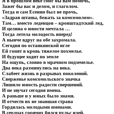
Я в прошлом веке смог бы вам помочь,
Зажег бы вас и делом, и глаголом.
Тогда и сам Есенин был не прочь,
«Задрав штаны, бежать за комсомолом».
Там… вместо леденцов – кронштадтский лед,
И целина о юности мечтала …
Тогда летела молодость вперед!
А нынче вдруг на обе захромала.
Сегодня по останкинской игле
Ей гонят в кровь тяжелое похмелье.
И будущее ходит по земле
На ощупь, словно в мрачном подземелье.
Два века разминулись на века.
Слабеет жизнь в разрывах поколений.
Сверженье комсомольского значка
Лишило юность радости свершений.
И не звучат сегодня имена.
А раньше и у юных было знамя.
И отчеств их не знавшая страна
Гордилась молодыми именами.
В сердцах горячих бился пульс идей,