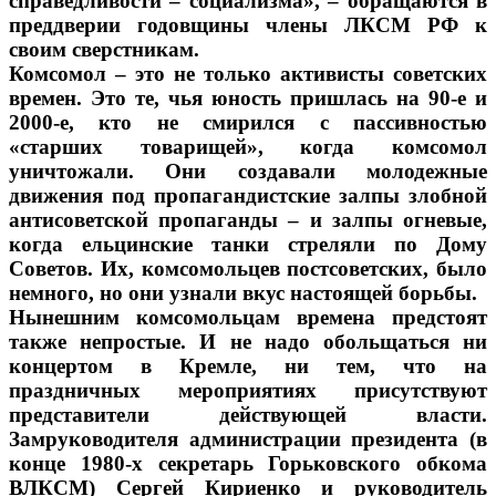
справедливости – социализма», – обращаются в
преддверии годовщины члены ЛКСМ РФ к
своим сверстникам.
Комсомол – это не только активисты советских
времен. Это те, чья юность пришлась на 90-е и
2000-е, кто не смирился с пассивностью
«старших товарищей», когда комсомол
уничтожали. Они создавали молодежные
движения под пропагандистские залпы злобной
антисоветской пропаганды – и залпы огневые,
когда ельцинские танки стреляли по Дому
Советов. Их, комсомольцев постсоветских, было
немного, но они узнали вкус настоящей борьбы.
Нынешним комсомольцам времена предстоят
также непростые. И не надо обольщаться ни
концертом в Кремле, ни тем, что на
праздничных мероприятиях присутствуют
представители действующей власти.
Замруководителя администрации президента (в
конце 1980-х секретарь Горьковского обкома
ВЛКСМ) Сергей Кириенко и руководитель