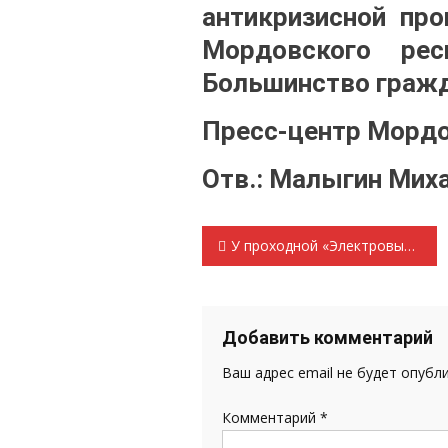
антикризисной про
Мордовского рес
Большинство граж
Пресс-центр Мордо
Отв.: Малыгин Мих
Навигация
У проходной «Электровыпрямителя»
по
записям
Добавить комментарий
Ваш адрес email не будет опубл
Комментарий
*