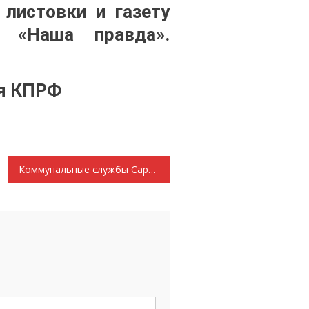
 листовки и газету
Ф «Наша правда».
ия КПРФ
Коммунальные службы Саранска: АУУУУУУ!!! Вы где?