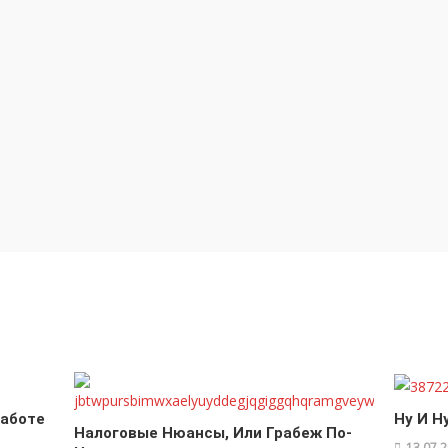
Работе
Ну И Ну
Налоговые Нюансы, Или Грабеж По-
13.07.