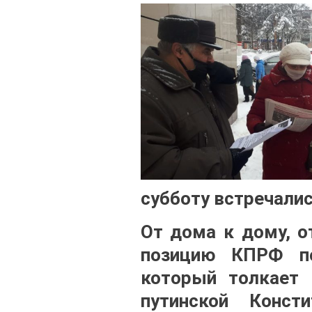
субботу встречали
От дома к дому, о
позицию КПРФ по
который толкает 
путинской Конс