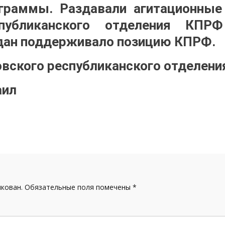
граммы. Раздавали агитационные
публиканского отделения КПР
дан поддерживало позицию КПРФ.
вского республиканского отделен
аил
икован.
Обязательные поля помечены
*