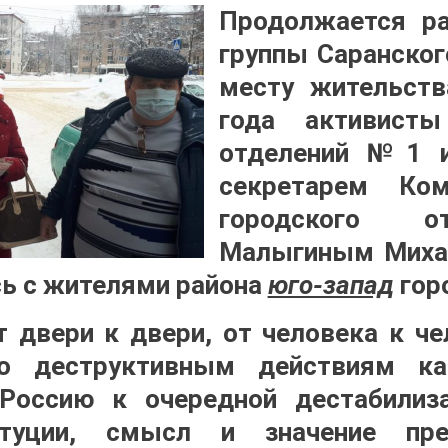
Продолжается ра
группы Саранско
месту жительств
года активист
отделений №1 
секретарем Ком
городского о
Малыгиным Миха
сь с жителями района
юго-запад
гор
т двери к двери, от человека к че
 деструктивным действиям ка
Россию к очередной дестабилиза
титуции, смысл и значение пр