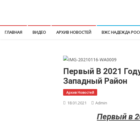
Перейти
к
КПРФ Мордовия
Мордовское Региональное отделение КПРФ
содержимому
ГЛАВНАЯ
ВИДЕО
АРХИВ НОВОСТЕЙ
ВЖС НАДЕЖДА РОС
Первый В 2021 Год
Западный Район
Архив Новостей
18.01.2021
Admin
Первый в 2