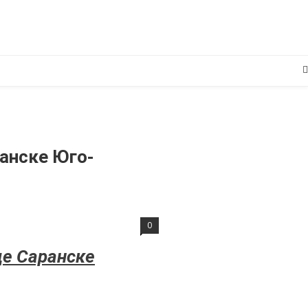
анске Юго-
0
де Саранске