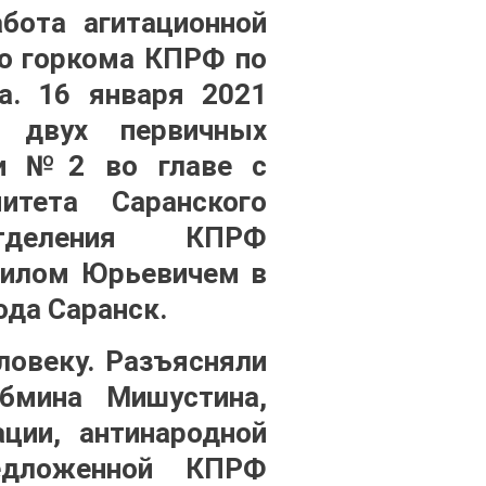
бота агитационной
го горкома КПРФ по
а. 16 января 2021
ы двух первичных
и №2 во главе с
итета Саранского
тделения КПРФ
илом Юрьевичем в
ода Саранск.
ловеку. Разъясняли
бмина Мишустина,
ции, антинародной
едложенной КПРФ