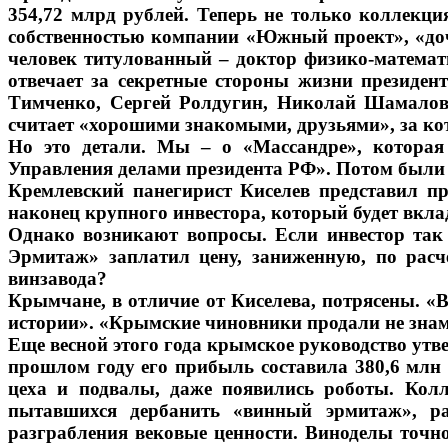
354,72 млрд рублей. Теперь не только коллекция
собственностью компании «Южный проект», «доч
человек титулованный – доктор физико-математи
отвечает за секретные стороны жизни президен
Тимченко, Сергей Ролдугин, Николай Шамалов
считает «хорошими знакомыми, друзьями», за ко
Но это детали. Мы – о «Массандре», которая
Управления делами президента РФ». Потом были 
Кремлевский панегирист Киселев представил п
наконец крупного инвестора, который будет вкл
Однако возникают вопросы. Если инвестор так 
Эрмитаж» заплатил цену, заниженную, по расч
винзавода?
Крымчане, в отличие от Киселева, потрясены. «Во
истории». «Крымские чиновники продали не знам
Еще весной этого года крымское руководство утв
прошлом году его прибыль составила 380,6 млн 
цеха и подвалы, даже появились роботы. Колл
пытавшихся дербанить «винный эрмитаж», ра
разграбления вековые ценности. Виноделы точно