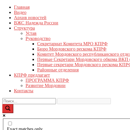
Перейти
Главная
КПРФ Мордовия
Мордовское Региональное отделение КПРФ
к
Видео
содержимому
Архив новостей
ВЖС Надежда России
Структура
Устав
Руководство
Секретариат Комитета МРО КПРФ
Бюро Мордовского рескома КПРФ
Комитет Мордовского республиканского отд
Первые Секретари Мордовского обкома ВКП
Первые секретари Мордовского рескома КПР
Районные отделения
КПРФ предлагает
ПРОГРАММА КПРФ
Развитие Мордовии
Контакты
Exact matches only