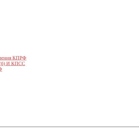
еления КПРФ
 (б) И КПСС
Ф