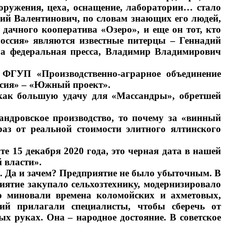
сооружения, цеха, оснащение, лаборатории… стало
ий Валентинович, по словам знающих его людей,
дачного кооператива «Озеро», и еще он тот, кто
Россия» являются известные питерцы – Геннадий
а федеральная пресса, Владимир Владимирович
 ФГУП «Производственно-аграрное объединение
оссия» – «Южный проект».
 как большую удачу для «Массандры», обретшей
андровское производство, то почему за «винный
аз от реальной стоимости элитного ялтинского
те 15 декабря 2020 года, это черная дата в нашей
й власти».
». Да и зачем? Предприятие не было убыточным. В
иятие закупало сельхозтехнику, модернизировало
то миновали времена коломойских и ахметовых,
ий прилагали специалисты, чтобы сберечь от
х руках. Она – народное достояние. В советское