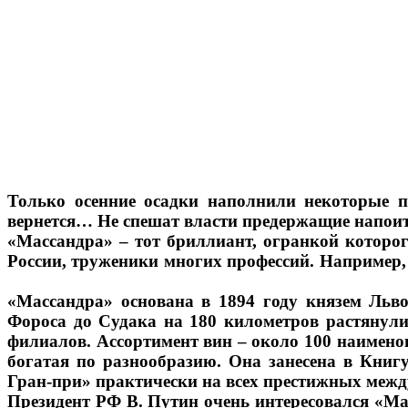
Только осенние осадки наполнили некоторые п
вернется… Не спешат власти предержащие напои
«Массандра» – тот бриллиант, огранкой которо
России, труженики многих профессий. Например,
«Массандра» основана в 1894 году князем Льво
Фороса до Судака на 180 километров растянулис
филиалов. Ассортимент вин – около 100 наимено
богатая по разнообразию. Она занесена в Книг
Гран-при» практически на всех престижных меж
Президент РФ В. Путин очень интересовался «Мас