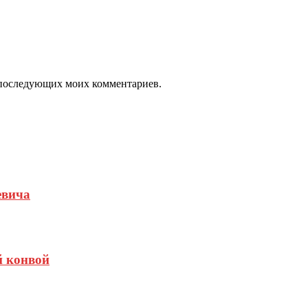
ля последующих моих комментариев.
евича
й конвой