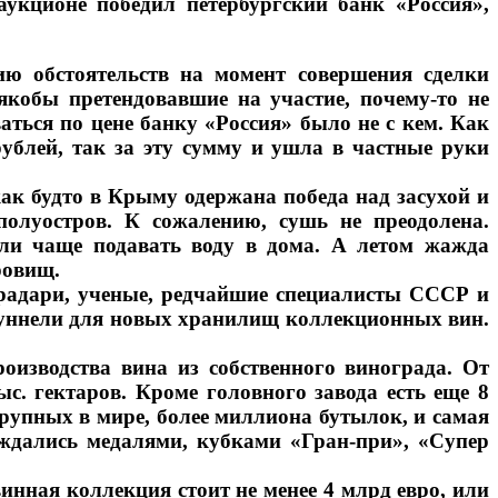
кционе победил петербургский банк «Россия»,
ию обстоятельств на момент совершения сделки
якобы претендовавшие на участие, почему-то не
аться по цене банку «Россия» было не с кем. Как
ублей, так за эту сумму и ушла в частные руки
как будто в Крыму одержана победа над засухой и
олуостров. К сожалению, сушь не преодолена.
али чаще подавать воду в дома. А летом жажда
ровищ.
градари, ученые, редчайшие специалисты СССР и
 туннели для новых хранилищ коллекционных вин.
оизводства вина из собственного винограда. От
с. гектаров. Кроме головного завода есть еще 8
рупных в мире, более миллиона бутылок, и самая
аждались медалями, кубками «Гран-при», «Супер
инная коллекция стоит не менее 4 млрд евро, или