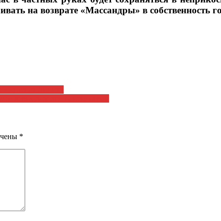
аивать на возврате «Массандры» в собственность г
ле «Красная Линия»
асти вернуть долги пенсионерам
ечены
*