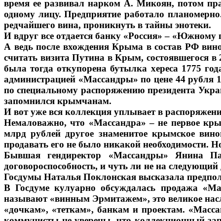
время ее развивал нарком А. Микоян, потом пр
одному лицу. Предприятие работало планомерно
редчайшего вина, проникнуть в тайны энотеки.
И вдруг все отдается банку «Россия» – «Южному
А ведь после вхождения Крыма в состав РФ вин
считать визита Путина в Крым, состоявшегося в 2
была тогда откупорена бутылка хереса 1775 го
администрацией «Массандры» по цене 44 рубля 12
по специальному распоряжению президента Украин
запомнился крымчанам.
И вот уже вся коллекция уплывает в распоряжен
Немаловажно, что «Массандра» – не первое кры
млрд рублей другое знаменитое крымское вино
продавать его не было никакой необходимости.
Бывшая гендиректор «Массандры» Янина Пав
договороспособность, и чуть ли не на следующий
Госдумы Наталья Поклонская высказала предполо
В Госдуме кулуарно обсуждалась продажа «Ма
называют «винным Эрмитажем», это великое насле
«дочкам», «теткам», банкам и проектам. «Масс
коммунисты не уверены, что коллекционный запа