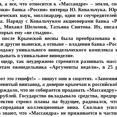
, а все, что относится к «Массандре» – земли, 
ки» банка «Россия» питерца Ю. Ковальчука. Юр
ческих наук, миллиардер, один из соучредителей 
та. Наряду с Ковальчуком акционерами банка «
, Михаил Шеломов, Татьяна Свитова. Их, писал
торых ему «не стыдно».
 после Крымской весны была преобразована в
и другие вывески, а отныне – владения банка «Р
родажу уникального винодельческого комплекса
адывать в уникальное виноделие.
щедр, так неудержимо стремится развивать масс
етам еженедельника «Аргументы недели», в 25 р
т это гешефт!» – пишут они в соцсетях. «Запомни
енитый винзавод, а доверие крымчан к российско
ерждало, что не собирается продавать «Массандру
рублей. Государство вкладывало средства, предпр
ектив строил планы на будущее, радовался, ч
спродавая коллекционные вина. Сколько усил
 знают, что «Массандра» не приживается в частны