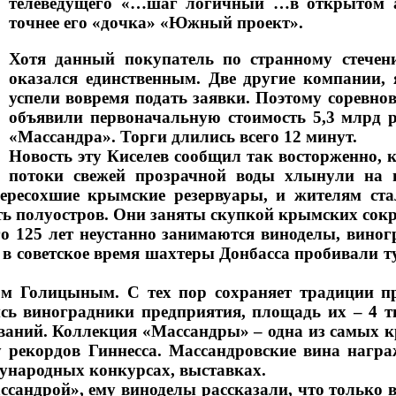
телеведущего «…шаг логичный …в открытом ау
точнее его «дочка» «Южный проект».
Хотя данный покупатель по странному стечен
оказался единственным. Две другие компании, 
успели вовремя подать заявки. Поэтому соревнов
объявили первоначальную стоимость 5,3 млрд р
«Массандра». Торги длились всего 12 минут.
Новость эту Киселев сообщил так восторженно, 
потоки свежей прозрачной воды хлынули на п
ересохшие крымские резервуары, и жителям ст
ть полуостров. Они заняты скупкой крымских сок
го 125 лет неустанно занимаются виноделы, вино
 в советское время шахтеры Донбасса пробивали
м Голицыным. С тех пор сохраняет традиции пр
ь виноградники предприятия, площадь их – 4 ты
ваний. Коллекция «Массандры» – одна из самых к
у рекордов Гиннесса. Массандровские вина нагр
дународных конкурсах, выставках.
сандрой», ему виноделы рассказали, что только в