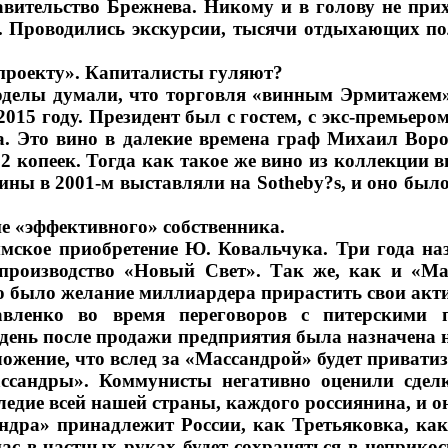
авительство Брежнева. Никому и в голову не при
. Проводились экскурсии, тысячи отдыхающих по
 проекту». Капиталисты гуляют?
оделы думали, что торговля «винным Эрмитажем» 
015 году. Президент был с гостем, с экс-премьер
да. Это вино в далекие времена граф Михаил Вор
 копеек. Тогда как такое же вино из коллекции ви
ы в 2001-м выставляли на Sotheby?s, и оно было 
ие «эффективного» собственника.
мское приобретение Ю. Ковальчука. Три года н
производство «Новый Свет». Так же, как и «Ма
 Но было желание миллиардера прирастить свои а
ленко во время переговоров с питерскими п
 день после продажи предприятия была назначена 
жение, что вслед за «Массандрой» будет привати
ссандры». Коммунисты негативно оценили сделк
дие всей нашей страны, каждого россиянина, и о
андра» принадлежит России, как Третьяковка, ка
с в частных руках будет сохраняться в неприкосн