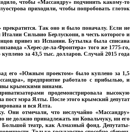
ходило, чтобы «Массандру» подчинить какому-то
луострова приходили, чтобы попробовать глоток
прекратится. Так оно и было поначалу. Если не
ом Италии Сильвио Берлускони, в честь которого и
онцов привез из Испании. Бутылка была списана
нзавода «Херес-де-ла-Фронтера» того же 1775-го,
куплено за 43,5 тыс. долларов. Случай 2015 года
азад его «Южным проектом» было куплено за 1,5
ссандра», предприятие работало с прибылью, и
ктивы крымскими винами.
риватизаторами продемонстрировала высокую
на пост мэра Ялты. После этого крымский депутат
зирована и вся Ялта.
у. Они отмечали, что неслучайно «Массандру»
но не должно принадлежать ни Ковальчуку, ни его
к Большой театр, как Алмазный фонд. Депутаты-
овенности. Только государство способно сберечь