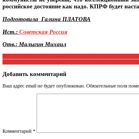
российское достояние как надо. КПРФ будет наст
Подготовила Галина ПЛАТОВА
Ист.:
Советская Россия
Отв.: Малыгин Михаил
Навигация
«Итоги 2020 года». Интервью Геннадия Зюганова на телекана
«У нас денег – куры не клюют!» Геннадий Зюганов призвал вл
по
записям
Добавить комментарий
Ваш адрес email не будет опубликован.
Обязательные поля пом
Комментарий
*