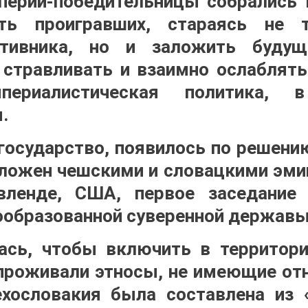
мперии-победительницы собрались 
ть проигравших, стараясь не т
отивника, но и заложить будущ
стравливать и взаимно ослаблять
мпериалистическая политика, 
.
государство, появилось по решени
ложен чешскими и словацкими эми
вленде, США, первое заседание 
ообразованной суверенной державы
ась, чтобы включить в территор
 проживали этносы, не имеющие отн
ехословакия была составлена из 