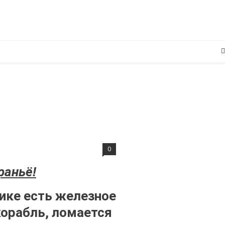
0
раньё!
нике есть железное
корабль, ломается