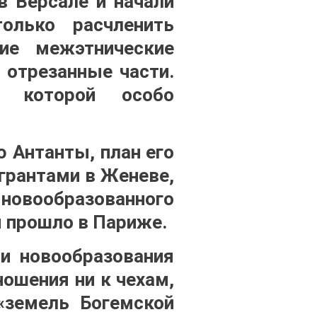
в Версале и начали
олько расчленить
ие межэтнические
 отрезанные части.
в которой особо
ю Антанты, план его
грантами в Женеве,
новообразованного
 прошло в Париже.
ии новообразования
ошения ни к чехам,
«земель Богемской