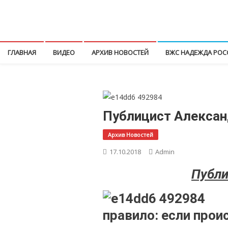
Перейти
к
КПРФ Мордовия
Мордовское Региональное отделение КПРФ
содержимому
ГЛАВНАЯ
ВИДЕО
АРХИВ НОВОСТЕЙ
ВЖС НАДЕЖДА РОС
Публицист Алексан
Архив Новостей
17.10.2018
Admin
Публи
правило: если прои