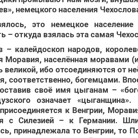
ев», немецкого населения Чехослов
ялось, это немецкое население
ь – откуда взялась эта самая Чехо
в – калейдоскоп народов, королев
я Моравия, населённая моравами (и
ь великой, ибо отсоединяются от н
ая, соответственно, богемцами. Вп
 оставив своё имя цыганам – «бо
узского означает «цыганщина».
 присоединяется к Венгрии, Морави
я с Силезией – к Германии. Шли
сь, принадлежала то Венгрии, то П