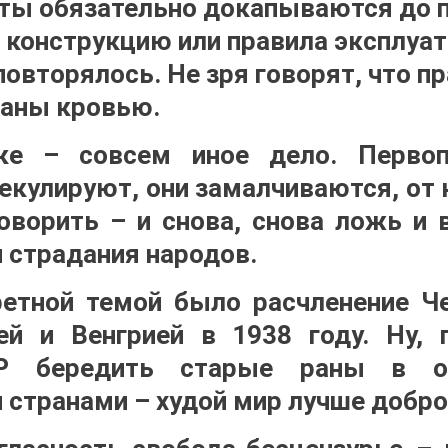
сты обязательно докапываются до 
 конструкцию или правила эксплуат
повторялось. Не зря говорят, что п
саны кровью.
ке – совсем иное дело. Первоп
екулируют, они замалчиваются, от
оворить – и снова, снова ложь и 
 страдания народов.
ретной темой было расчленение Ч
й и Венгрией в 1938 году. Ну, 
СР бередить старые раны в о
 странами – худой мир лучше добро