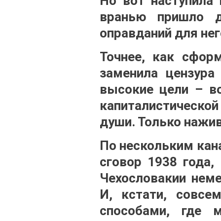
Но вот наступила 
вранью пришло д
оправданий для нег
Точнее, как сфор
заменила цензура
высокие цели – во
капиталистической 
души. Только нажив
По нескольким кан
сговор 1938 года
Чехословакии нем
И, кстати, совсе
способами, где 