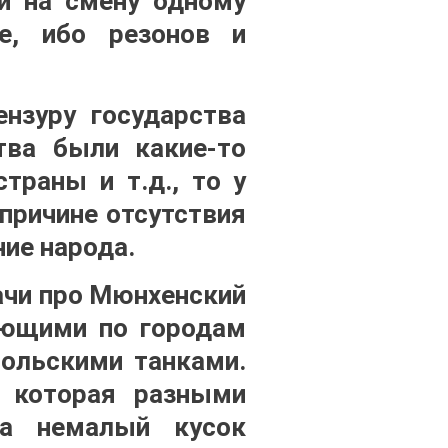
 и на смену одному
е, ибо резонов и
нзуру государства
тва были какие-то
траны и т.д., то у
 причине отсутствия
ние народа.
ачи про Мюнхенский
ующими по городам
ольскими танками.
, которая разными
ла немалый кусок