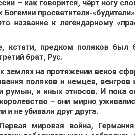
ссии – как говорится, чёрт ногу сло
ях Богемии просветители-«будители
это название к легендарному «пра
, кстати, предком поляков был 
третий брат, Рус.
тих землях на протяжении веков сф
вания поляков и немцев, венгров и
и румын, и иных этносов. И пока о
королевство – они мирно уживались
ли и не убивали друг друга.
Первая мировая война, Германия