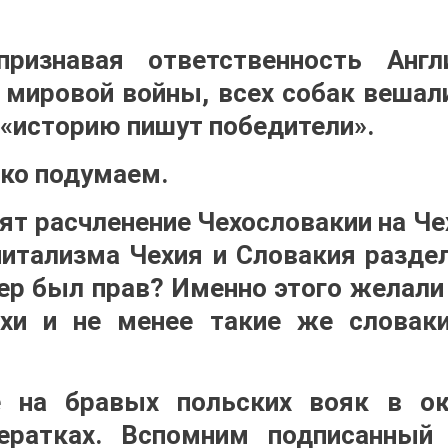
признавая ответственность Анг
 мировой войны, всех собак вешали
 «историю пишут победители».
ко подумаем.
вят расчленение Чехословакии на Ч
питализма Чехия и Словакия раздел
лер был прав? Именно этого желал
хи и не менее такие же словаки
е на бравых польских вояк в о
ератках. Вспомним подписанный