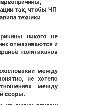
первопричины,
ации так, чтобы ЧП
равила техники
ричины никого не
 них отмахиваются и
враньё политиканов
ехословакии между
понятно, не хотело
тношениях между
й ссоры.