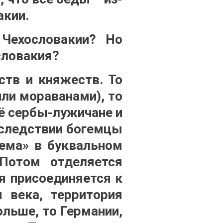
акии.
 Чехословакии? Но
словакия?
ств и княжеств. То
ли мораванами), то
её сербы-лужичане и
оследствии богемцы
гема» в буквальном
 Потом отделяется
я присоединяется к
 века, территория
ольше, то Германии,