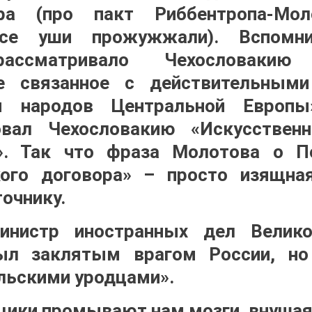
лера (про пакт Риббентропа-Мо
се уши прожужжали). Вспомни
рассматривало Чехословаки
не связанное с действительными
 народов Центральной Европы
овал Чехословакию «Искусстве
». Так что фраза Молотова о По
ого договора» – просто изящна
очнику.
инистр иностранных дел Велик
был заклятым врагом России, но
льскими уродцами».
ики промывают нам мозги, внушая,