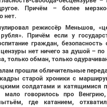
гласность-свобода-бесцензурье –
ругое. Причём – более мерзко
о нет.
мулировал режиссёр Меньшов, «це
 рубля». Причём если у государс
спитание граждан, безопасность с
цензуры нет ничего за душой – по
а, только обман, только одурачива
алам прошли обличительные перед
, кадры старой хроники с маршир
ецкими солдатами и катящимися п
м мало говорилось про Венгрию
мытьём, где катанием, отхвати