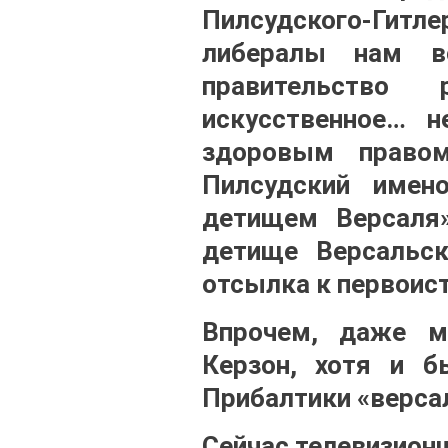
Пилсудского-Гит
либералы нам в
правительство 
искусственное… 
здоровым правом
Пилсудский имен
детищем Версаля
детище Версальск
отсылка к первоист
Впрочем, даже м
Керзон, хотя и 
Прибалтики «верса
Сейчас телевизионщ