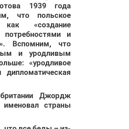
лотова 1939 года
м, что польское
ю как «создание
 потребностями и
». Вспомним, что
нным и уродливым
льше: «уродливое
я дипломатическая
обритании Джордж
 именовал страны
 что все беды – из-