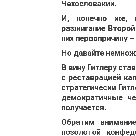
Чехословакии.
И, конечно же, 
разжигание Второй
них первопричину –
Но давайте немнож
В вину Гитлеру ста
с реставрацией ка
стратегически Гит
демократичные че
получается.
Обратим внимани
позолотой конфед