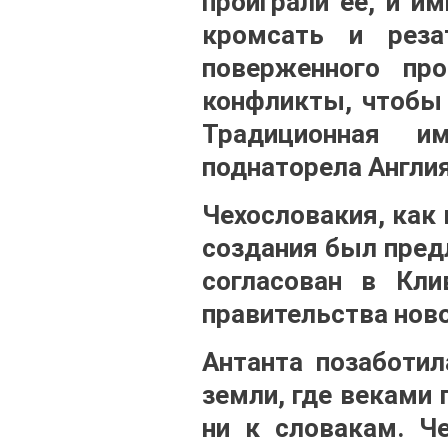
проиграли её, и и
кромсать и реза
поверженного пр
конфликты, чтобы 
Традиционная и
поднаторела Англия
Чехословакия, как 
создания был пред
согласован в Кли
правительства нов
Антанта позаботил
земли, где веками
ни к словакам. Ч