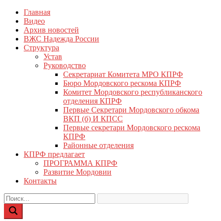
Перейти
Главная
КПРФ Мордовия
Мордовское Региональное отделение КПРФ
к
Видео
содержимому
Архив новостей
ВЖС Надежда России
Структура
Устав
Руководство
Секретариат Комитета МРО КПРФ
Бюро Мордовского рескома КПРФ
Комитет Мордовского республиканского
отделения КПРФ
Первые Секретари Мордовского обкома
ВКП (б) И КПСС
Первые секретари Мордовского рескома
КПРФ
Районные отделения
КПРФ предлагает
ПРОГРАММА КПРФ
Развитие Мордовии
Контакты