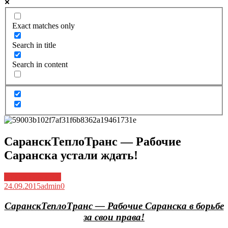
Exact matches only
Search in title
Search in content
СаранскТеплоТранс — Рабочие
Саранска устали ждать!
Архив новостей
24.09.2015
admin
0
СаранскТеплоТранс — Рабочие Саранска в борьбе
за свои права!