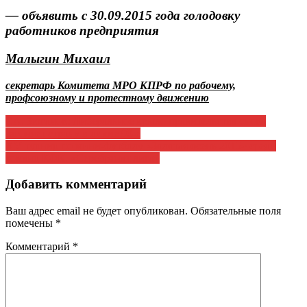
— объявить с 30.09.2015 года голодовку
работников предприятия
Малыгин Михаил
секретарь Комитета МРО КПРФ по рабочему,
профсоюзному и протестному движению
Навигация
Г.А. Зюганов: Либеральное крыло правительства снова
загоняет страну в лихие 90-е
по
XV турнир по мини-футболу «Золотая осень 2015» среди
записям
команд КФК. «Серебряная лига»
Добавить комментарий
Ваш адрес email не будет опубликован.
Обязательные поля
помечены
*
Комментарий
*