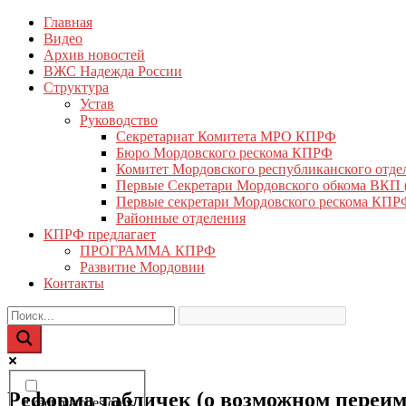
Перейти
Главная
КПРФ Мордовия
Мордовское Региональное отделение КПРФ
к
Видео
содержимому
Архив новостей
ВЖС Надежда России
Структура
Устав
Руководство
Секретариат Комитета МРО КПРФ
Бюро Мордовского рескома КПРФ
Комитет Мордовского республиканского отд
Первые Секретари Мордовского обкома ВКП
Первые секретари Мордовского рескома КПР
Районные отделения
КПРФ предлагает
ПРОГРАММА КПРФ
Развитие Мордовии
Контакты
Реформа табличек (о возможном переиме
Exact matches only