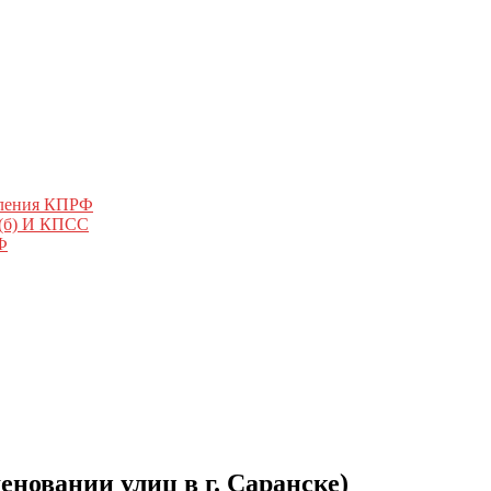
еления КПРФ
 (б) И КПСС
Ф
новании улиц в г. Саранске)