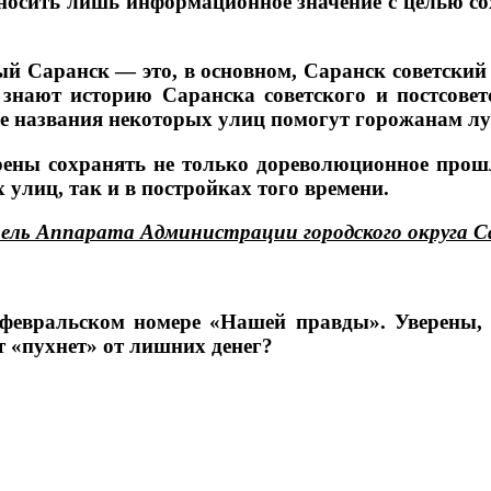
т носить лишь информационное значение с целью с
й Саранск — это, в основном, Саранск советский 
 знают историю Саранска советского и постсовет
ые названия некоторых улиц помогут горожанам луч
ерены сохранять не только дореволюционное прош
 улиц, так и в постройках того времени.
ь Аппарата Администрации городского округа Са
евральском номере «Нашей правды». Уверены, ч
т «пухнет» от лишних денег?