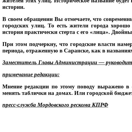
жителей этих улиц. Историческое название буде
истории.
В своем обращении Вы отмечаете, что современны
городских улиц. То есть жители города хорошо
история практически стерта с его «лица». Двойн
При этом подчеркну, что городские власти нам
периода, отраженную в Саранске, как в названиях
Заместитель Главы Администрации — руководител
примечание редакции:
Мнение редакции по этому поводу выражено в ф
менять таблички на домах. Или городской бюдже
пресс-служба Мордовского рескома КПРФ