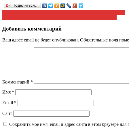
Поделиться…
Навигация
Отчетно-выборные конференции в районах продолжаются….
Опять, наверное, немцы очередную гадость придумали…
по
записям
Добавить комментарий
Ваш адрес email не будет опубликован.
Обязательные поля пом
Комментарий
*
Имя
*
Email
*
Сайт
Сохранить моё имя, email и адрес сайта в этом браузере д