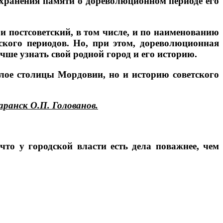
охранения памяти о дореволюционном периоде его
и постсоветский, в том числе, и по наименованию
ского периодов. Но, при этом, дореволюционная
ше узнать свой родной город и его историю.
лое столицы Мордовии, но и историю советского
ранск О.П. Голованов.
то у городской власти есть дела поважнее, чем