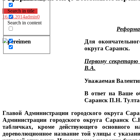
Search in title
Архив новостей
16.04.2014
admin
0
Search in content
Реформа 
Для окончательног
округа Саранск.
Первому секретарю
В.А.
Уважаемая Валентин
В ответ на Ваше о
Саранск П.Н. Тулта
Главой Администрации городского округа Сара
Администрации городского округа Саранск С.
табличках, кроме действующего основного н
дореволюционное название той улицы с указани