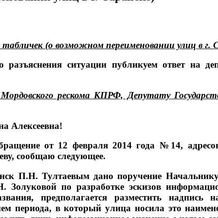
табличек (о возможном переименовании улиц в г. 
о разъяснения ситуации публикуем ответ на де
 Мордовского рескома КПРФ, Депутату Государст
а Алексеевна!
бращение от 12 февраля 2014 года №14, адресо
еву, сообщаю следующее.
нск П.Н. Тултаевым дано поручение Начальнику
Н. Золуковой по разработке эскизов информац
азвания, предполагается разместить надпись
ем периода, в который улица носила это наимено