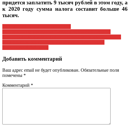
придется заплатить 9 тысяч рублей в этом году, а
к 2020 году сумма налога составит больше 46
тысяч.
Навигация
РАЗРУШИТЕЛЕЙ — К ОТВЕТУ!
Сегодня — первая сессия Государственного Собрания
по
Республики Мордовия шестого созыва И одна в поле воин,
записям
если это поле депутатское Интервью с Валентиной
Алексеевной Зайцевой
Добавить комментарий
Ваш адрес email не будет опубликован.
Обязательные поля
помечены
*
Комментарий
*