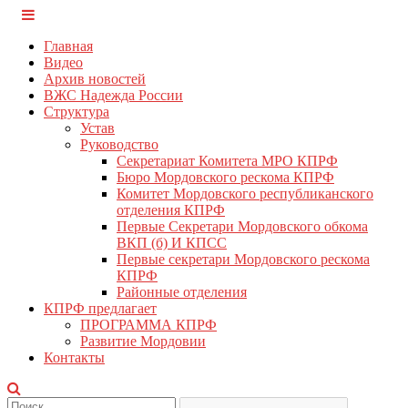
Перейти
КПРФ Мордовия
Мордовское Региональное отделение КПРФ
к
Главная
содержимому
Видео
Архив новостей
ВЖС Надежда России
Структура
Устав
Руководство
Секретариат Комитета МРО КПРФ
Бюро Мордовского рескома КПРФ
Комитет Мордовского республиканского
отделения КПРФ
Первые Секретари Мордовского обкома
ВКП (б) И КПСС
Первые секретари Мордовского рескома
КПРФ
Районные отделения
КПРФ предлагает
ПРОГРАММА КПРФ
Развитие Мордовии
Контакты