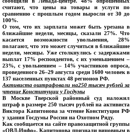
сообщили в Левада-центре. 48% опрошенных
считают, что цены на товары и услуги по
сравнению с прошлым годом выросли от 30 до
100%.
О том, что их зарплата может быть урезана в
ближайшие недели, месяцы, сказали 27%. Что
касается возможности увольнения, 28%
полагают, что это может случиться в ближайшие
недели, месяцы. Уже столкнулись с задержками
выплат 17% респондентов, с их уменьшением –
23%, с увольнением – 14% участников опроса,
проведенного 26–29 августа среди 1600 человек в
137 населенных пунктах 48 регионов РФ.
Активиста оштрафовали на250 тысяч рублей за
чтение Конституции у Госдумы
В Москве Тверской районный суд наложил
штраф в размере 250 тысяч рублей на активиста
Виктора Капитонова за чтение Конституции РФ
у здания Госдумы России на Охотном Ряду.
Как сообщается на сайте правозащитной группы
«ОВД-Инфо», Капитонова признали виновным в