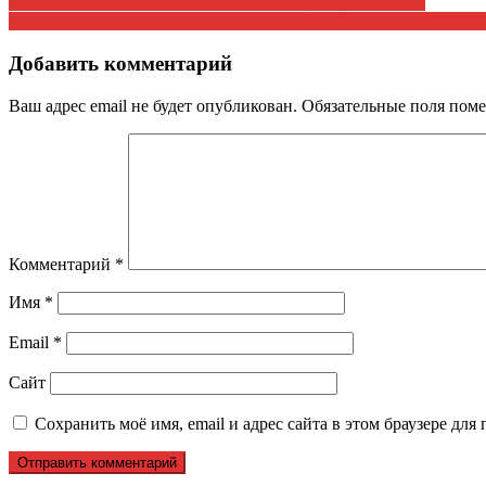
Навигация
Обращение к женщинам Мордовии Дорогие женщины!
Приветственный адрес и поздравление Г.А. Зюганова «Зайцев
по
записям
Добавить комментарий
Ваш адрес email не будет опубликован.
Обязательные поля пом
Комментарий
*
Имя
*
Email
*
Сайт
Сохранить моё имя, email и адрес сайта в этом браузере д