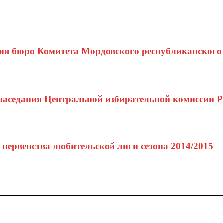
ия бюро Комитета Мордовского республиканског
 заседания Центральной избирательной комиссии 
ервенства любительской лиги сезона 2014/2015