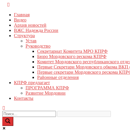
Перейти
КПРФ Мордовия
Мордовское Региональное отделение КПРФ
к
Главная
содержимому
Видео
Архив новостей
ВЖС Надежда России
Структура
Устав
Руководство
Секретариат Комитета МРО КПРФ
Бюро Мордовского рескома КПРФ
Комитет Мордовского республиканского отд
Первые Секретари Мордовского обкома ВКП
Первые секретари Мордовского рескома КПР
Районные отделения
КПРФ предлагает
ПРОГРАММА КПРФ
Развитие Мордовии
Контакты