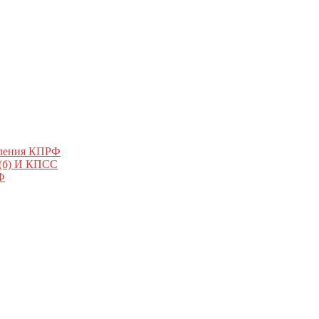
еления КПРФ
 (б) И КПСС
Ф