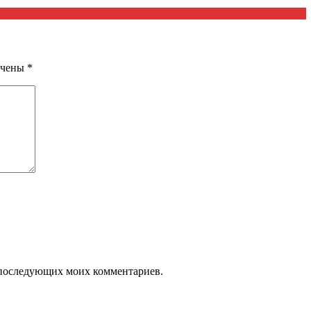
ой Валентине Алексеевне в связи с юбилейным Днем рождения»
ечены
*
ля последующих моих комментариев.