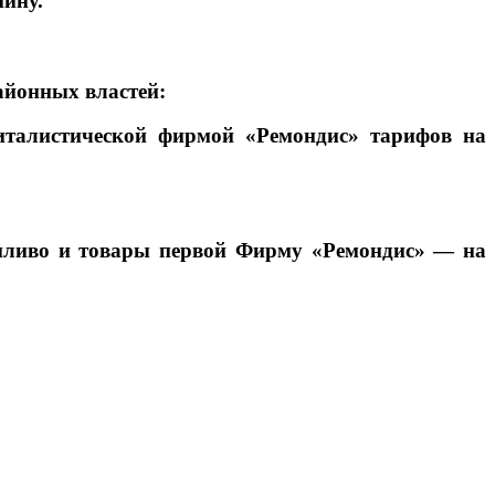
нину.
айонных властей:
италистической фирмой «Ремондис» тарифов на
топливо и товары первой Фирму «Ремондис» — на