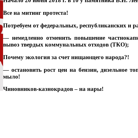
Начало 20 июня 2018 г. в 10 у памятника В.И. Ле
Все на митинг протеста!
Потребуем от федеральных, республиканских и р
— немедленно отменить повышение частнокап
вывоз твердых коммунальных отходов (ТКО);
Почему экология за счет нищающего народа?!
— остановить рост цен на бензин, дизельное 
мыло!
Чиновников-казнокрадов – на нары!