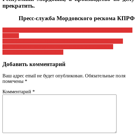
прекратить.
Пресс-служба Мордовского рескома КПРФ
Навигация
Старое Шайгово: Как г-н Мухин игнорировал Красное Знамя
Победы
по
7 ноября 2017 года: красные флаги – на наши балконы! С
записям
расширенного заседания бюро Комитета Саранского
городского отделения КПРФ
Добавить комментарий
Ваш адрес email не будет опубликован.
Обязательные поля
помечены
*
Комментарий
*