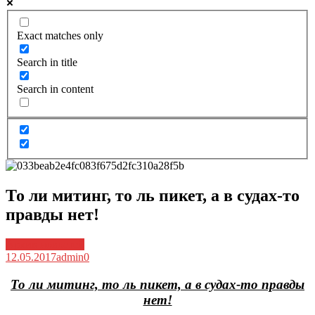
Exact matches only
Search in title
Search in content
То ли митинг, то ль пикет, а в судах-то
правды нет!
Архив новостей
12.05.2017
admin
0
То ли митинг, то ль пикет, а в судах-то правды
нет!