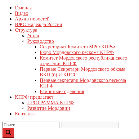
Перейти
Главная
КПРФ Мордовия
Мордовское Региональное отделение КПРФ
к
Видео
содержимому
Архив новостей
ВЖС Надежда России
Структура
Устав
Руководство
Секретариат Комитета МРО КПРФ
Бюро Мордовского рескома КПРФ
Комитет Мордовского республиканского
отделения КПРФ
Первые Секретари Мордовского обкома
ВКП (б) И КПСС
Первые секретари Мордовского рескома
КПРФ
Районные отделения
КПРФ предлагает
ПРОГРАММА КПРФ
Развитие Мордовии
Контакты