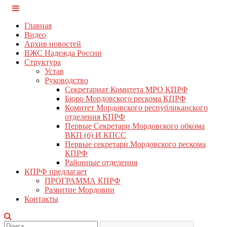
Перейти
КПРФ Мордовия
Мордовское Региональное отделение КПРФ
к
Главная
содержимому
Видео
Архив новостей
ВЖС Надежда России
Структура
Устав
Руководство
Секретариат Комитета МРО КПРФ
Бюро Мордовского рескома КПРФ
Комитет Мордовского республиканского
отделения КПРФ
Первые Секретари Мордовского обкома
ВКП (б) И КПСС
Первые секретари Мордовского рескома
КПРФ
Районные отделения
КПРФ предлагает
ПРОГРАММА КПРФ
Развитие Мордовии
Контакты