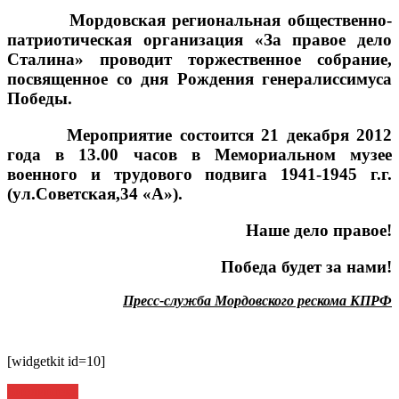
Мордовская региональная общественно-
патриотическая организация «За правое дело
Сталина» проводит торжественное собрание,
посвященное со дня Рождения генералиссимуса
Победы.
Мероприятие состоится 21 декабря 2012
года в 13.00 часов в Мемориальном музее
военного и трудового подвига 1941-1945 г.г.
(ул.Советская,34 «А»).
Наше дело правое!
Победа будет за нами!
Пресс-служба Мордовского рескома КПРФ
[widgetkit id=10]
Навигация
Библиотека