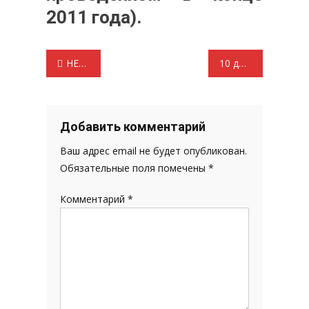
2011 года).
Навигация
НЕПОКОРЕННОЕ СЕРДЦЕ
10 дней календаря (11 декабря — 20 декабря)
по
записям
Добавить комментарий
Ваш адрес email не будет опубликован.
Обязательные поля помечены
*
Комментарий
*