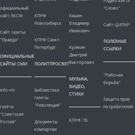
Радиогазета
официальный
"Слово"
сайт ЛКСМ
КПРФ
Кашин
Новосибирск
Владимир
Сайт ЦИПКР
Иванович
Сайт газеты
"Правда"
КПРФ Санкт-
ПОЛЕЗНЫЕ
Петербург
Кузякин
ССЫЛКИ
Дмитрий
ОФИЦИАЛЬНЫЕ
Викторович
САЙТЫ: СМИ
ПОЛИТПРОСВЕТ
"Рабочая
МУЗЫКА,
борьба"
ВИДЕО,
Info-rm
Библиотека
СТИХИ
газеты
Защита прав
"Революция"
газета
потребителей
"Советская
КПРФ ТВ
Россия"
Документы
компартии