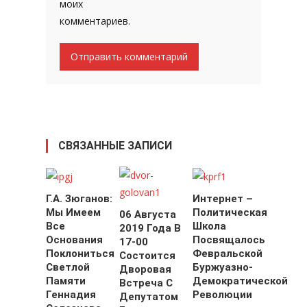
моих
комментариев.
СВЯЗАННЫЕ ЗАПИСИ
Г.А. Зюганов:
Интернет –
Мы Имеем
Политическая
06 Августа
Все
Школа
2019 Года В
Основания
Посвящалось
17-00
Поклониться
Февральской
Состоится
Светлой
Буржуазно-
Дворовая
Памяти
Демократической
Встреча С
Геннадия
Революции
Депутатом