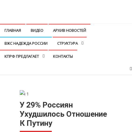
Перейти
к
КПРФ Мордовия
Мордовское Региональное отделение КПРФ
содержимому
ГЛАВНАЯ
ВИДЕО
АРХИВ НОВОСТЕЙ
ВЖС НАДЕЖДА РОССИИ
СТРУКТУРА
КПРФ ПРЕДЛАГАЕТ
КОНТАКТЫ
У 29% Россиян
Ухудшилось Отношение
К Путину