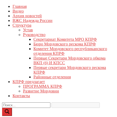
Перейти
Главная
КПРФ Мордовия
Мордовское Региональное отделение КПРФ
к
Видео
содержимому
Архив новостей
ВЖС Надежда России
Структура
Устав
Руководство
Секретариат Комитета МРО КПРФ
Бюро Мордовского рескома КПРФ
Комитет Мордовского республиканского
отделения КПРФ
Первые Секретари Мордовского обкома
ВКП (б) И КПСС
Первые секретари Мордовского рескома
КПРФ
Районные отделения
КПРФ предлагает
ПРОГРАММА КПРФ
Развитие Мордовии
Контакты