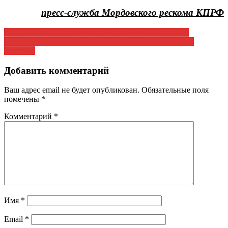
пресс-служба Мордовского рескома КПРФ
Навигация
Д.Г. Новиков: Допустить капитуляцию мы не вправе
16 мая. Коммунисты Саранска вновь вышли на улицы
по
города!!!
записям
Добавить комментарий
Ваш адрес email не будет опубликован.
Обязательные поля
помечены
*
Комментарий
*
Имя
*
Email
*