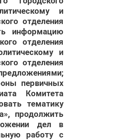
го городского
литическому и
ского отделения
ть информацию
кого отделения
олитическому и
ского отделения
 предложениями;
роны первичных
иата Комитета
овать тематику
а», продолжить
ложении дел в
льную работу с