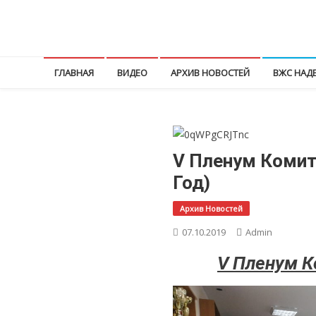
Перейти
к
КПРФ Мордовия
Мордовское Региональное отделение КПРФ
содержимому
ГЛАВНАЯ
ВИДЕО
АРХИВ НОВОСТЕЙ
ВЖС НАД
V Пленум Комит
Год)
Архив Новостей
07.10.2019
Admin
V Пленум К