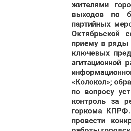
жителями горо
выходов по б
партийных меро
Октябрьской с
приему в ряды 
ключевых пред
агитационной 
информационног
«Колокол»; обра
по вопросу ус
контроль за р
горкома КПРФ.
провести конк
работы городск