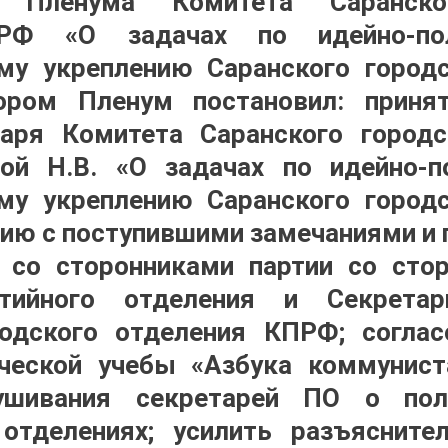
о) Пленума Комитета Саранско
РФ «О задачах по идейно-по
му укреплению Саранского город
ором Пленум постановил: приня
таря Комитета Саранского городс
й Н.В. «О задачах по идейно-п
му укреплению Саранского город
ию с поступившими замечаниями и
у со сторонниками партии со сто
ртийного отделения и Секретар
родского отделения КПРФ; соглас
ической учебы «Азбука коммунист
лушивания секретарей ПО о по
отделениях; усилить разъясните