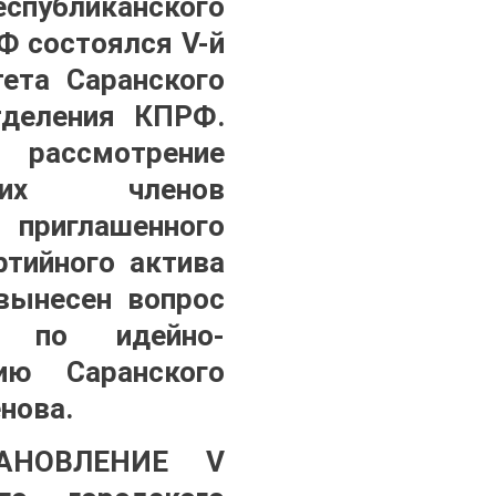
спубликанского
Ф состоялся V-й
ета Саранского
тделения КПРФ.
мотрение
ющих членов
приглашенного
ртийного актива
вынесен вопрос
 по идейно-
ию Саранского
нова.
ТАНОВЛЕНИЕ V