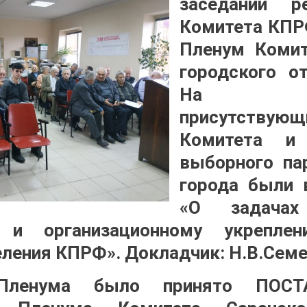
заседаний ре
Комитета КПР
Пленум Комит
городского о
На расс
присутству
Комитета и 
выборного па
города были 
«О задачах
у и организационному укреплен
еления КПРФ». Докладчик: Н.В.Семе
 Пленума было принято ПОС