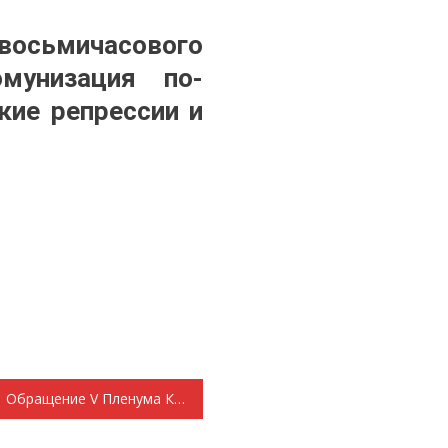
восьмичасового
мунизация по-
кие репрессии и
Обращение V Пленума Комитета Саранского городского отделения КПРФ к трудящимся г. Саранска и республики Отмена восьмичасового рабочего дня – это десоветизация и декоммунизация по-бандеровски