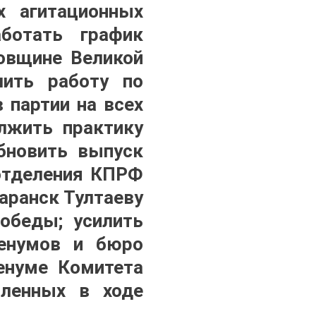
х агитационных
ботать график
довщине Великой
лить работу по
 партии на всех
лжить практику
бновить выпуск
 отделения КПРФ
Саранск Тултаеву
обеды; усилить
ленумов и бюро
енуме Комитета
вленных в ходе