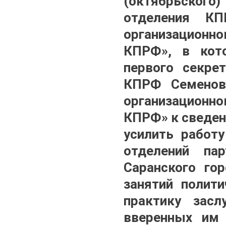
(октябрьског
отделения КП
организационно
КПРФ», в кот
первого секре
КПРФ Семеново
организационно
КПРФ» к сведен
усилить работ
отделений па
Саранского го
занятий полит
практику зас
вверенных им 