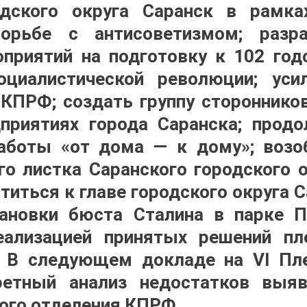
дского округа Саранск в рамка
орьбе с антисоветизмом; разра
приятий на подготовку к 102 го
оциалистической революции; уси
КПРФ; создать группу сторонников
приятиях города Саранска; продо
работы «от дома — к дому»; возо
о листка Саранского городского
титься к главе городского округа 
тановки бюста Сталина в парке П
еализацией принятых решений п
 В следующем докладе на VI Пл
ретный анализ недостатков выя
ого отделения КПРФ.