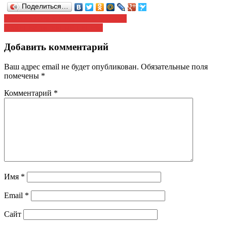
Поделиться…
Навигация
Ушел из жизни Советский Маршал
Административный цинизм
по
записям
Добавить комментарий
Ваш адрес email не будет опубликован.
Обязательные поля
помечены
*
Комментарий
*
Имя
*
Email
*
Сайт