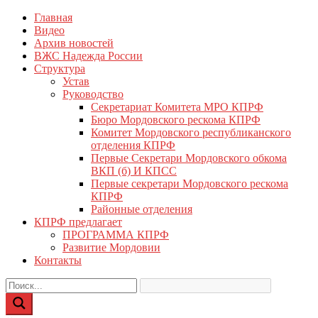
Перейти
Главная
КПРФ Мордовия
Мордовское Региональное отделение КПРФ
к
Видео
содержимому
Архив новостей
ВЖС Надежда России
Структура
Устав
Руководство
Секретариат Комитета МРО КПРФ
Бюро Мордовского рескома КПРФ
Комитет Мордовского республиканского
отделения КПРФ
Первые Секретари Мордовского обкома
ВКП (б) И КПСС
Первые секретари Мордовского рескома
КПРФ
Районные отделения
КПРФ предлагает
ПРОГРАММА КПРФ
Развитие Мордовии
Контакты