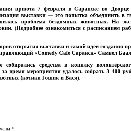
дания приюта 7 февраля в Саранске во Дворце
низация выставки — это попытка объединить в тв
шилась проблема бездомных животных. На экс
вии. (Подробнее ознакомиться с расписанием ра
оров открытия выставки и самой идеи создания п
управляющий «Comedy Cafe Саранск» Самвел Баал
е собирались средства в копилку волонтёрско
, за время мероприятия удалось собрать 3 400 ру
вотных (котики Гошик и Вася).
ечены
*