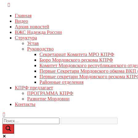
Перейти
КПРФ Мордовия
Мордовское Региональное отделение КПРФ
к
Главная
содержимому
Видео
Архив новостей
ВЖС Надежда России
Структура
Устав
Руководство
Секретариат Комитета МРО КПРФ
Бюро Мордовского рескома КПРФ
Комитет Мордовского республиканского отд
Первые Секретари Мордовского обкома ВКП
Первые секретари Мордовского рескома КПР
Районные отделения
КПРФ предлагает
ПРОГРАММА КПРФ
Развитие Мордовии
Контакты