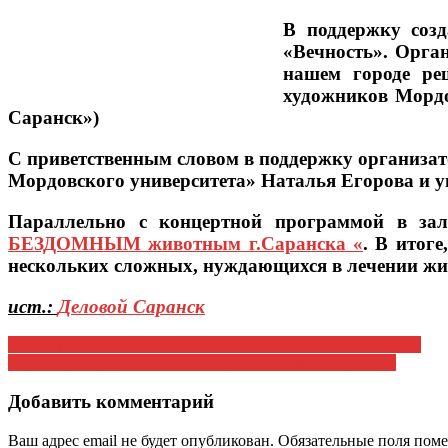
В поддержку соз
«Вечность». Орга
нашем городе ре
художников Мордо
Саранск»)
С приветственным словом в поддержку организат
Мордовского университета» Наталья Егорова и 
Параллельно с концертной программой в зал
БЕЗДОМНЫМ животным г.Саранска «
. В итоге
нескольких сложных, нуждающихся в лечении жи
ист.:
Деловой Саранск
Навигация
(Видео) VI Пленум Саранского городского Комитета КПРФ
«Бройлер Мордовии» вместо «Цыпочки из Обшаровки»
по
записям
Добавить комментарий
Ваш адрес email не будет опубликован.
Обязательные поля пом