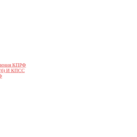
еления КПРФ
 (б) И КПСС
Ф