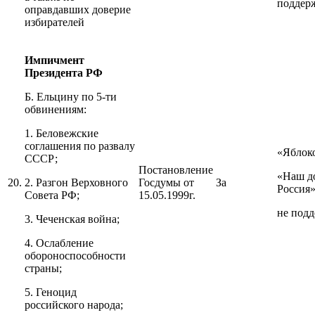
поддер
оправдавших доверие
избирателей
Импичмент
Президента РФ
Б. Ельцину по 5-ти
обвинениям:
1. Беловежские
соглашения по развалу
«Яблок
СССР;
Постановление
«Наш д
20.
2. Разгон Верховного
Госдумы от
За
Россия
Совета РФ;
15.05.1999г.
не под
3. Чеченская война;
4. Ослабление
обороноспособности
страны;
5. Геноцид
российского народа;