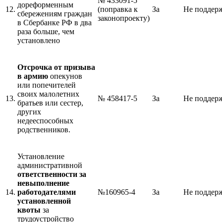
№ 433091-5
дореформенным
12.
(поправка к
За
Не поддер
сбережениям граждан
законопроекту)
в Сбербанке РФ в два
раза больше, чем
установлено
Отсрочка от призыва
в армию
опекунов
или попечителей
своих малолетних
13.
№ 458417-5
За
Не поддер
братьев или сестер,
других
недееспособных
родственников.
Установление
административной
ответственности за
невыполнение
14.
работодателями
№160965-4
За
Не поддер
установленной
квоты
за
трудоустройство