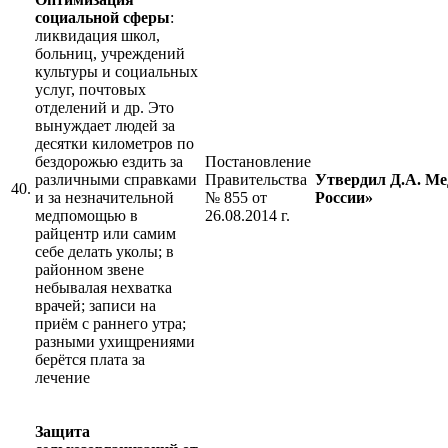
социальной сферы
:
ликвидация школ,
больниц, учреждений
культуры и социальных
услуг, почтовых
отделений и др. Это
вынуждает людей за
десятки километров по
бездорожью ездить за
Постановление
различными справками
Правительства
Утвердил Д.А. Ме
40.
и за незначительной
№ 855 от
России»
медпомощью в
26.08.2014 г.
райцентр или самим
себе делать уколы; в
районном звене
небывалая нехватка
врачей; записи на
приём с раннего утра;
разными ухищрениями
берётся плата за
лечение
Защита