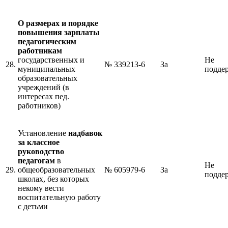
О размерах и порядке
повышения зарплаты
педагогическим
работникам
государственных и
Не
28.
№ 339213-6
За
муниципальных
подде
образовательных
учреждений (в
интересах пед.
работников)
Установление
надбавок
за классное
руководство
педагогам
в
Не
29.
общеобразовательных
№ 605979-6
За
подде
школах, без которых
некому вести
воспитательную работу
с детьми