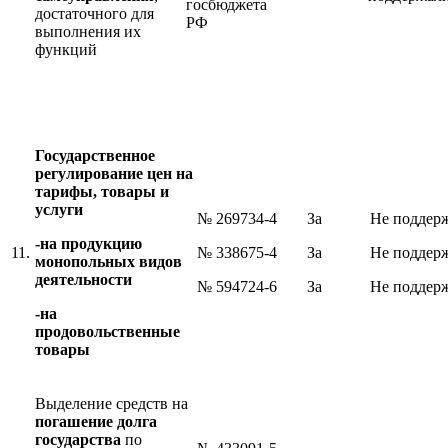
госбюджета
достаточного для
РФ
выполнения их
функций
Государственное
регулирование цен на
тарифы, товары и
услуги
№ 269734-4
За
Не поддер
-на продукцию
11.
№ 338675-4
За
Не поддер
монопольных видов
деятельности
№ 594724-6
За
Не поддер
-на
продовольственные
товары
Выделение средств на
погашение долга
государства
по