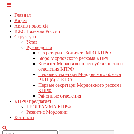
Перейти
КПРФ Мордовия
Мордовское Региональное отделение КПРФ
к
Главная
содержимому
Видео
Архив новостей
ВЖС Надежда России
Структура
Устав
Руководство
Секретариат Комитета МРО КПРФ
Бюро Мордовского рескома КПРФ
Комитет Мордовского республиканского
отделения КПРФ
Первые Секретари Мордовского обкома
ВКП (б) И КПСС
Первые секретари Мордовского рескома
КПРФ
Районные отделения
КПРФ предлагает
ПРОГРАММА КПРФ
Развитие Мордовии
Контакты