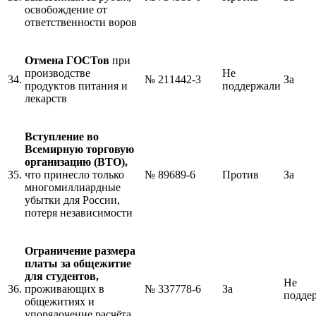
освобождение от
ответственности воров
Отмена ГОСТов
при
производстве
Не
34.
№ 211442-3
За
продуктов питания и
поддержали
лекарств
Вступление во
Всемирную торговую
организацию (ВТО),
35.
что принесло только
№ 89689-6
Против
За
многомиллиардные
убытки для России,
потеря независимости
Ограничение размера
платы за общежитие
для студентов,
Не
36.
проживающих в
№ 337778-6
За
подде
общежитиях и
упорядочение расчёта