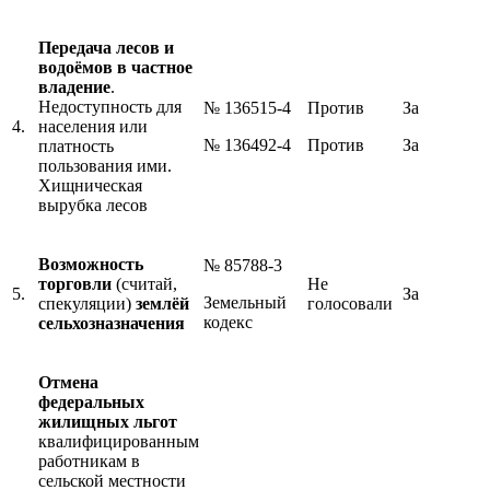
Передача лесов и
водоёмов
в
частное
владение
.
Недоступность для
№ 136515-4
Против
За
4.
населения или
№ 136492-4
Против
За
платность
пользования ими.
Хищническая
вырубка лесов
Возможность
№ 85788-3
торговли
(считай,
Не
5.
За
Земельный
спекуляции)
землёй
голосовали
кодекс
сельхозназначения
Отмена
федеральных
жилищных льгот
квалифицированным
работникам в
сельской местности