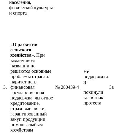
населения,
физической культуры
и спорта
«
О развитии
сельского
хозяйства
». При
заманчивом
названии не
решаются основные
Не
проблемы отрасли:
поддержали
паритет цен,
и
3.
финансовая
№ 280439-4
За
покинули
государственная
зал в знак
поддержка, льготное
протеста
кредитование,
страховые риски,
гарантированный
закуп продукции,
помощь слабым
хозяйствам