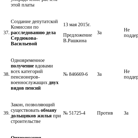
этой платы
Создание депутатской
13 мая 2015г.
Комиссии по
Не
37.
расследованию дела
За
Предложение
подде
Сердюкова-
В.Рашкина
Васильевой
Одновременное
получение
вдовами
всех категорий
Не
38.
№ 846669-6
За
пенсионеров-
подде
военнослужащих
двух
видов пенсий
Закон, позволяющий
существовать
обману
39.
№ 51725-4
Против
За
дольщиков жилья
при
строительстве
Оптимизация