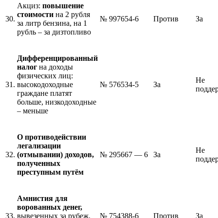
Акциз:
повышение
стоимости
на 2 рубля
30.
№ 997654-6
Против
За
за литр бензина, на 1
рубль – за дизтопливо
Дифференцированный
налог
на доходы
физических лиц:
Не
31.
высокодоходные
№ 576534-5
За
подде
граждане платят
больше, низкодоходные
– меньше
О противодействии
легализации
Не
32.
(отмывании) доходов,
№ 295667 — 6
За
подде
полученных
преступным путём
Амнистия для
ворованных денег,
33.
вывезенных за рубеж,
№ 754388-6
Против
За