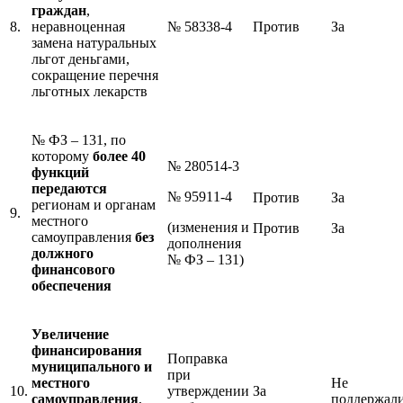
граждан
,
8.
неравноценная
№ 58338-4
Против
За
замена натуральных
льгот деньгами,
сокращение перечня
льготных лекарств
№ ФЗ – 131, по
которому
более 40
№ 280514-3
функций
передаются
№ 95911-4
Против
За
регионам и органам
9.
местного
(изменения и
Против
За
самоуправления
без
дополнения
должного
№ ФЗ – 131)
финансового
обеспечения
Увеличение
финансирования
Поправка
муниципального и
при
местного
Не
10.
утверждении
За
самоуправления
,
поддержал