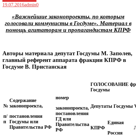
19.07.2016
admin
0
«Важнейшие законопроекты, по которым
голосовали коммунисты в Госдуме». Материал в
помощь агитаторам и пропагандистам КПРФ
Авторы материала депутат Госдумы М. Заполев,
главный референт аппарата фракции КПРФ в
Госдуме В. Пристанская
ГОЛОСОВАНИЕ фр
Госдумы
номер
Содержание
№
законопроекта,
Депутаты Госдумы
законопроекта
,
постановления
п/
постановления
ГД или
п
Госдумы или
Единая
Правительства
Правительства РФ
КПРФ
РФ
Россия