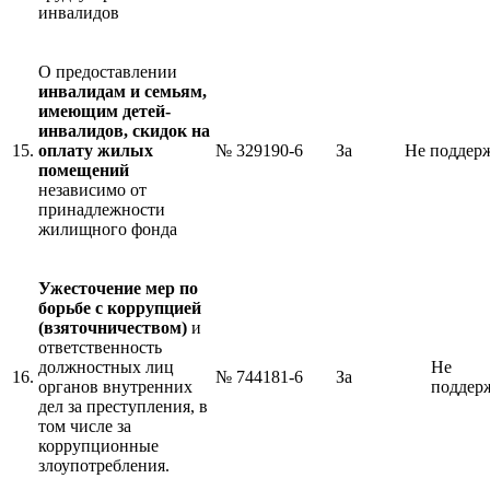
инвалидов
О предоставлении
инвалидам и
семьям,
имеющим детей-
инвалидов, скидок на
15.
оплату жилых
№ 329190-6
За
Не поддер
помещений
независимо от
принадлежности
жилищного фонда
Ужесточение мер
по
борьбе с коррупцией
(взяточничеством)
и
ответственность
должностных лиц
Не
16.
№ 744181-6
За
органов внутренних
поддер
дел за преступления, в
том числе за
коррупционные
злоупотребления.