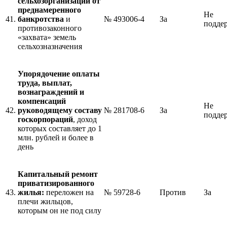
сельхозорганизаций от
преднамеренного
Не
41.
банкротства
и
№ 493006-4
За
подде
противозаконного
«захвата» земель
сельхозназначения
Упорядочение оплаты
труда, выплат,
вознаграждений и
компенсаций
Не
42.
руководящему составу
№ 281708-6
За
подде
госкорпораций
, доход
которых составляет до 1
млн. рублей и более в
день
Капитальный ремонт
приватизированного
43.
жилья:
переложен на
№ 59728-6
Против
За
плечи жильцов,
которым он не под силу