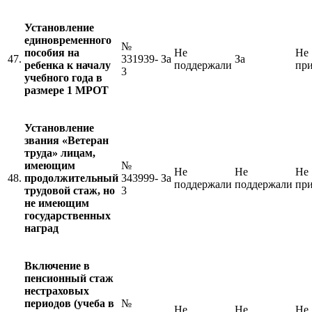
Установление
единовременного
№
пособия на
Не
Не
47.
331939-
За
За
ребенка к началу
поддержали
пр
3
учебного года в
размере 1 МРОТ
Установление
звания «Ветеран
труда»
лицам,
имеющим
№
Не
Не
Не
48.
продолжительный
343999-
За
поддержали
поддержали
пр
трудовой стаж, но
3
не имеющим
государственных
наград
Включение в
пенсионный стаж
нестраховых
периодов (учеба в
№
Не
Не
Не