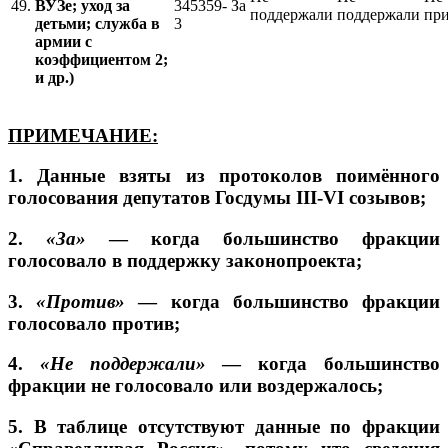
49.
ВУЗе; уход за
345359-
За
поддержали
поддержали
пр
детьми; служба в
3
армии с
коэффициентом 2;
и др.)
ПРИМЕЧАНИЕ:
1.
Данные взяты из протоколов поимённого
голосования депутатов Госдумы III-VI созывов;
2.
«За»
— когда большинство фракции
голосовало в поддержку законопроекта;
3.
«Против»
— когда большинство фракции
голосовало против;
4.
«Не поддержали»
— когда большинство
фракции не голосовало или воздержалось;
5.
В таблице отсутствуют данные по фракции