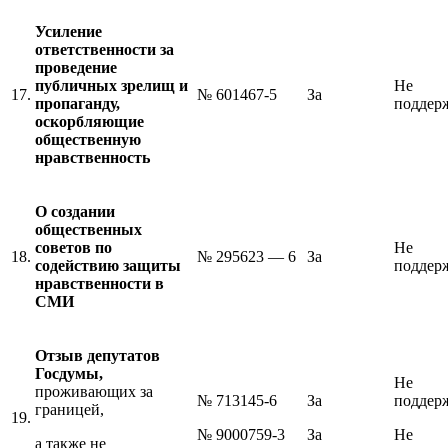
Усиление
ответственности за
проведение
публичных зрелищ и
Не
17.
№ 601467-5
За
пропаганду,
поддер
оскорбляющие
общественную
нравственность
О создании
общественных
советов по
Не
18.
№ 295623 — 6
За
содействию защиты
поддер
нравственности в
СМИ
Отзыв депутатов
Госдумы,
Не
проживающих за
№ 713145-6
За
поддер
границей,
19.
№ 9000759-3
За
Не
а также не