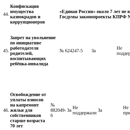
Конфискация
имущества
«Единая Россия» около 7 лет не 
44.
казнокрадов и
Госдумы законопроекты КПРФ № 
коррупционеров
Запрет на увольнение
по инициативе
работодателя
Не
45.
№ 624247-5
За
родителей,
подде
воспитывающих
ребёнка-инвалида
Освобождение от
уплаты взносов
на капремонт
№
Не
Не
46.
жилья для
882049-
За
За
поддержали
пр
собственников
6
старше возраста
70 лет