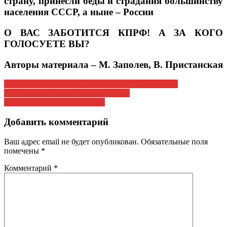
страну, принесли беды и страдания большинству
населения СССР, а ныне – России
О ВАС ЗАБОТИТСЯ КПРФ! А ЗА КОГО
ГОЛОСУЕТЕ ВЫ?
Авторы материала
– М. Заполев, В. Пристанская
Навигация
ЦИК РФ ЗАВЕРИЛ СПИСКИ КАНДИДАТОВ В
ДЕПУТАТЫ ГОСДУМЫ ОТ КПРФ
по
Защищать советское будущее
записям
Добавить комментарий
Ваш адрес email не будет опубликован.
Обязательные поля
помечены
*
Комментарий
*