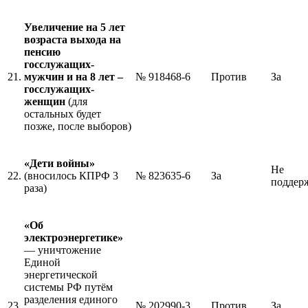
Увеличение на 5 лет
возраста выхода на
пенсию
госслужащих-
21.
мужчин и на 8 лет –
№ 918468-6
Против
За
госслужащих-
женщин
(для
остальных будет
позже, после выборов)
«Дети войны»
Не
22.
(вносилось КПРФ 3
№ 823635-6
За
поддер
раза)
«Об
электроэнергетике»
— уничтожение
Единой
энергетической
системы РФ путём
разделения единого
23.
№ 202990-3
Против
За