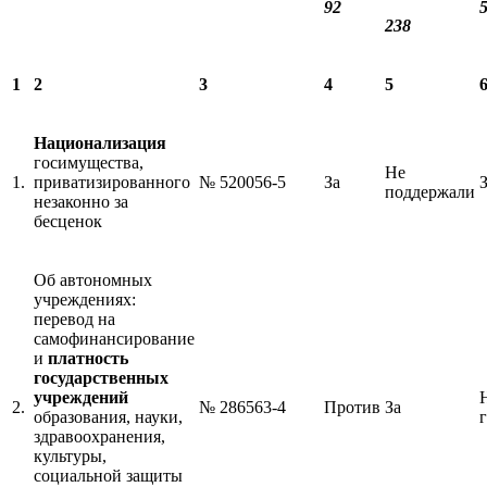
92
238
1
2
3
4
5
Национализация
госимущества,
Не
1.
приватизированного
№ 520056-5
За
поддержали
незаконно за
бесценок
Об автономных
учреждениях:
перевод на
самофинансирование
и
платность
государственных
учреждений
2.
№ 286563-4
Против
За
образования, науки,
здравоохранения,
культуры,
социальной защиты