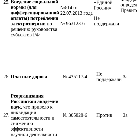
Введение социальной
25.
«Единой
определ
нормы (для
№614 от
России»
Правит
дифференцированной
22.07.2013 года
оплаты) потребления
Не
№ 963123-6
электроэнергии
по
поддержали
решению руководства
субъектов РФ
Не
26.
Платные дороги
№ 435117-4
За
поддержали
Реорганизация
Российской академии
наук,
что привело к
ликвидации
27.
№ 305828-6
Против
За
самостоятельности и
снижению
эффективности
научной деятельности