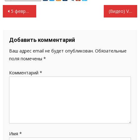
Навигация
5 февраля 2014 года в г. Саранске состоялся пикет в поддержку закона о «Детях войны».
(Видео) VI Пленум Саранского городского Комитета КПРФ
по
записям
Добавить комментарий
Ваш адрес email не будет опубликован.
Обязательные
поля помечены
*
Комментарий
*
Имя
*