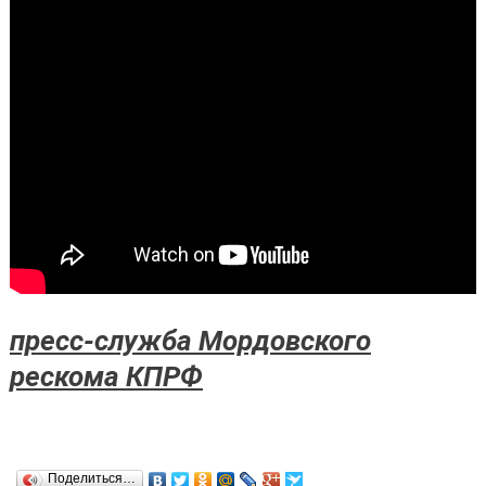
пресс-служба Мордовского
рескома КПРФ
Поделиться…