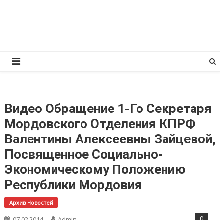
Перейти
КПРФ Мордовия
Мордовское Региональное отделение КПРФ
к
содержимому
Видео Обращение 1-Го Секретаря
Мордовского Отделения КПРФ
Валентины Алексеевны Зайцевой,
Посвященное Социально-
Экономическому Положению
Республики Мордовия
Архив Новостей
0
07.02.2014
Admin