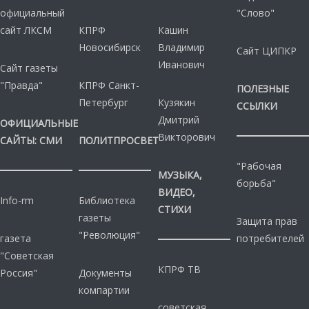
официальный
"Слово"
сайт ЛКСМ
КПРФ
Кашин
Новосибирск
Владимир
Сайт ЦИПКР
Иванович
Сайт газеты
"Правда"
КПРФ Санкт-
ПОЛЕЗНЫЕ
Петербург
Кузякин
ССЫЛКИ
Дмитрий
ОФИЦИАЛЬНЫЕ
Викторович
САЙТЫ: СМИ
ПОЛИТПРОСВЕТ
"Рабочая
МУЗЫКА,
борьба"
ВИДЕО,
Info-rm
Библиотека
СТИХИ
газеты
Защита прав
"Революция"
газета
потребителей
"Советская
КПРФ ТВ
Россия"
Документы
компартии
советская