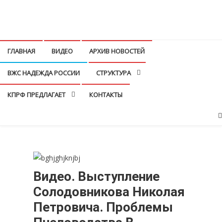
Перейти
к
КПРФ Мордовия
Мордовское Региональное отделение КПРФ
содержимому
ГЛАВНАЯ
ВИДЕО
АРХИВ НОВОСТЕЙ
ВЖС НАДЕЖДА РОССИИ
СТРУКТУРА
КПРФ ПРЕДЛАГАЕТ
КОНТАКТЫ
Видео. Выступление
Солодовникова Николая
Петровича. Проблемы