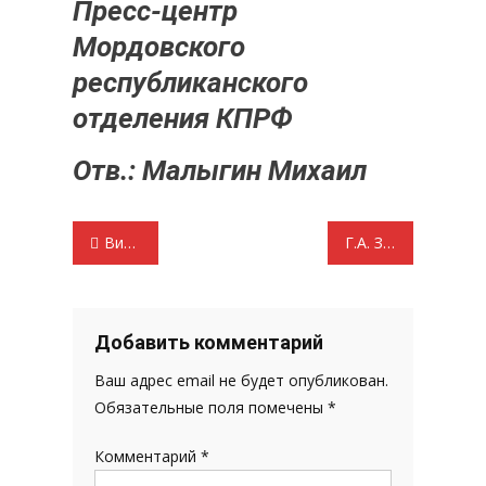
Пресс-центр
Мордовского
республиканского
отделения КПРФ
Отв.: Малыгин Михаил
Навигация
Видео. Выступление Солодовникова Николая Петровича. Проблемы пчеловодства в Мордовии ч.2
Г.А. Зюганов: Ради будущего страны, во имя победы!
по
записям
Добавить комментарий
Ваш адрес email не будет опубликован.
Обязательные поля помечены
*
Комментарий
*