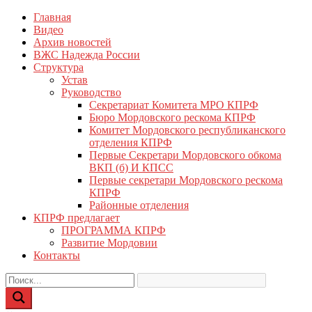
Перейти
Главная
КПРФ Мордовия
Мордовское Региональное отделение КПРФ
к
Видео
содержимому
Архив новостей
ВЖС Надежда России
Структура
Устав
Руководство
Секретариат Комитета МРО КПРФ
Бюро Мордовского рескома КПРФ
Комитет Мордовского республиканского
отделения КПРФ
Первые Секретари Мордовского обкома
ВКП (б) И КПСС
Первые секретари Мордовского рескома
КПРФ
Районные отделения
КПРФ предлагает
ПРОГРАММА КПРФ
Развитие Мордовии
Контакты