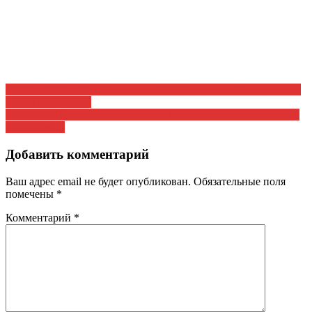
Навигация
Видео митинга против пенсионной реформы 2 сентября 2018
года в г. Саранске
по
Валентин Шурчанов в Саранске Прием не только по личным
записям
вопросам….
Добавить комментарий
Ваш адрес email не будет опубликован.
Обязательные поля
помечены
*
Комментарий
*