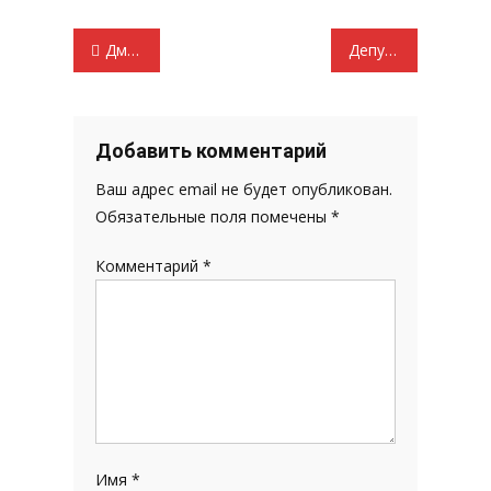
Навигация
Дмитрий Кузякин: «Почему не горит вечный огонь в Больших Березниках?»
Депутат Госдумы РФ Д.В. Кузякин голосовал против углеродного налога
по
записям
Добавить комментарий
Ваш адрес email не будет опубликован.
Обязательные поля помечены
*
Комментарий
*
Имя
*