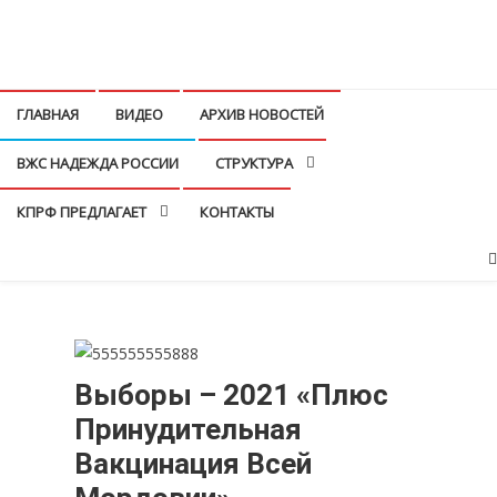
Перейти
к
КПРФ Мордовия
Мордовское Региональное отделение КПРФ
содержимому
ГЛАВНАЯ
ВИДЕО
АРХИВ НОВОСТЕЙ
ВЖС НАДЕЖДА РОССИИ
СТРУКТУРА
КПРФ ПРЕДЛАГАЕТ
КОНТАКТЫ
Выборы – 2021 «Плюс
Принудительная
Вакцинация Всей