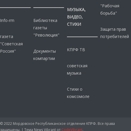
"Рабочая
МУЗЫКА,
борьба"
ВИДЕО,
Info-rm
Библиотека
СТИХИ
газеты
Защита прав
"Революция"
газета
потребителей
"Советская
КПРФ ТВ
Россия"
Документы
компартии
советская
музыка
Стихи о
комсомоле
© 2022 Мордовское Республиканское отделение КПРФ. Все права
защищены.
|
Тема News Vibrant от
CodeVibrant
.