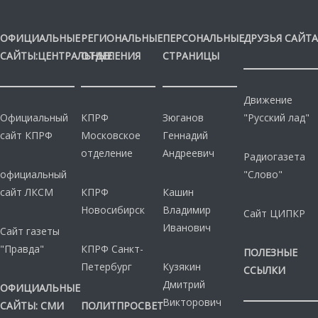
ОФИЦИАЛЬНЫЕ
РЕГИОНАЛЬНЫЕ
ПЕРСОНАЛЬНЫЕ
ДРУЗЬЯ САЙТА
САЙТЫ:ЦЕНТРАЛЬНЫЕ
ОТДЕЛЕНИЯ
СТРАНИЦЫ
Движение
Официальный
КПРФ
Зюганов
"Русский лад"
сайт КПРФ
Московское
Геннадий
отделение
Андреевич
Радиогазета
официальный
"Слово"
сайт ЛКСМ
КПРФ
Кашин
Новосибирск
Владимир
Сайт ЦИПКР
Иванович
Сайт газеты
"Правда"
КПРФ Санкт-
ПОЛЕЗНЫЕ
Петербург
Кузякин
ССЫЛКИ
Дмитрий
ОФИЦИАЛЬНЫЕ
Викторович
САЙТЫ: СМИ
ПОЛИТПРОСВЕТ