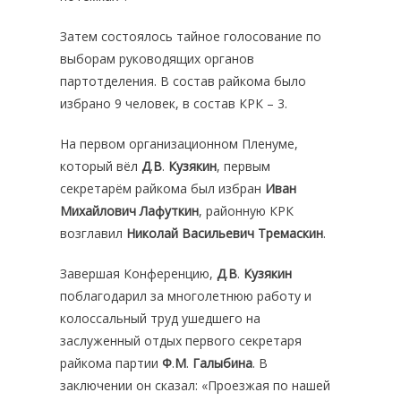
Затем состоялось тайное голосование по
выборам руководящих органов
партотделения. В состав райкома было
избрано 9 человек, в состав КРК – 3.
На первом организационном Пленуме,
который вёл
Д
.
В
.
Кузякин
, первым
секретарём райкома был избран
Иван
Михайлович Лафуткин
, районную КРК
возглавил
Николай Васильевич Тремаскин
.
Завершая Конференцию,
Д
.
В
.
Кузякин
поблагодарил за многолетнюю работу и
колоссальный труд ушедшего на
заслуженный отдых первого секретаря
райкома партии
Ф
.
М
.
Галыбина
. В
заключении он сказал: «Проезжая по нашей