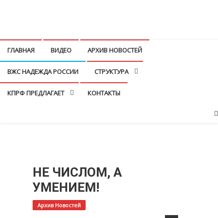
Перейти
к
КПРФ Мордовия
Мордовское Региональное отделение КПРФ
содержимому
ГЛАВНАЯ
ВИДЕО
АРХИВ НОВОСТЕЙ
ВЖС НАДЕЖДА РОССИИ
СТРУКТУРА
КПРФ ПРЕДЛАГАЕТ
КОНТАКТЫ
НЕ ЧИСЛОМ, А
УМЕНИЕМ!
Архив Новостей