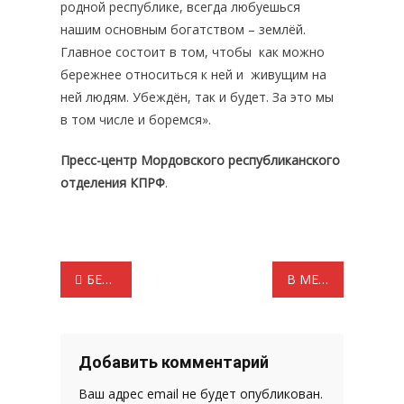
родной республике, всегда любуешься
нашим основным богатством – землёй.
Главное состоит в том, чтобы как можно
бережнее относиться к ней и живущим на
ней людям. Убеждён, так и будет. За это мы
в том числе и боремся».
Пресс-центр Мордовского республиканского
отделения КПРФ
.
Навигация
БЕЗ СРОКА ДАВНОСТИ
В МЕСТНЫХ ОТДЕЛЕНИЯХ КПРФ ПОДВОДЯТ ИТОГИ РАБОТЫ И ВЫБИРАЮТ НОВОЕ РУКОВОДСТВО
по
записям
Добавить комментарий
Ваш адрес email не будет опубликован.