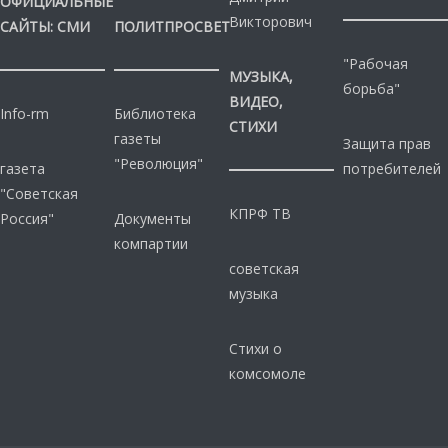
ОФИЦИАЛЬНЫЕ
Викторович
САЙТЫ: СМИ
ПОЛИТПРОСВЕТ
"Рабочая
МУЗЫКА,
борьба"
ВИДЕО,
Info-rm
Библиотека
СТИХИ
газеты
Защита прав
"Революция"
газета
потребителей
"Советская
КПРФ ТВ
Россия"
Документы
компартии
советская
музыка
Стихи о
комсомоле