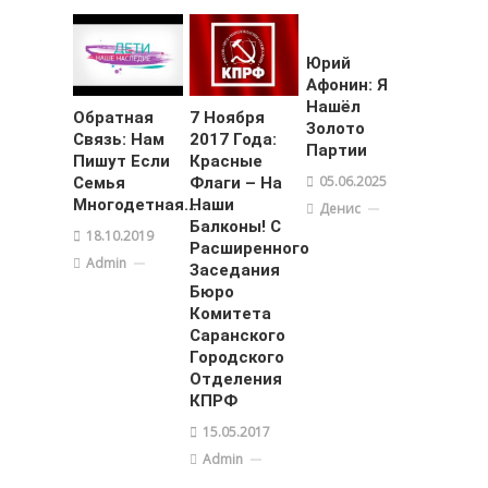
Юрий
Афонин: Я
Нашёл
Обратная
7 Ноября
Золото
Связь: Нам
2017 Года:
Партии
Пишут Если
Красные
05.06.2025
Семья
Флаги – На
Многодетная…
Наши
Денис
Балконы! С
18.10.2019
Расширенного
Admin
Заседания
Бюро
Комитета
Саранского
Городского
Отделения
КПРФ
15.05.2017
Admin