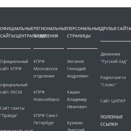
ОФИЦИАЛЬНЫЕ
РЕГИОНАЛЬНЫЕ
ПЕРСОНАЛЬНЫЕ
ДРУЗЬЯ САЙТА
САЙТЫ:ЦЕНТРАЛЬНЫЕ
ОТДЕЛЕНИЯ
СТРАНИЦЫ
Движение
Официальный
КПРФ
Зюганов
"Русский лад"
сайт КПРФ
Московское
Геннадий
отделение
Андреевич
Радиогазета
официальный
"Слово"
сайт ЛКСМ
КПРФ
Кашин
Новосибирск
Владимир
Сайт ЦИПКР
Иванович
Сайт газеты
"Правда"
КПРФ Санкт-
ПОЛЕЗНЫЕ
Петербург
Кузякин
ССЫЛКИ
Дмитрий