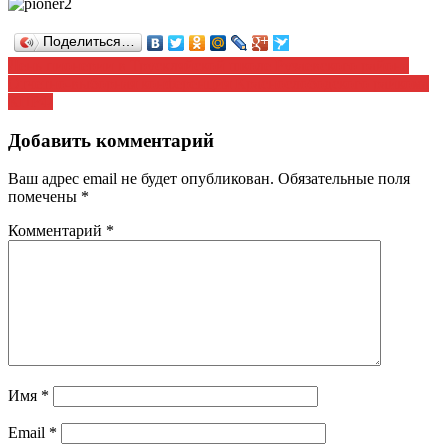
Поделиться…
Навигация
День пионерии в Трускляйской школе Рузаевского района
Отчетно-выборная конференция Краснослободского райкома
по
КПРФ
записям
Добавить комментарий
Ваш адрес email не будет опубликован.
Обязательные поля
помечены
*
Комментарий
*
Имя
*
Email
*