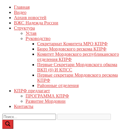
Перейти
Главная
КПРФ Мордовия
Мордовское Региональное отделение КПРФ
к
Видео
содержимому
Архив новостей
ВЖС Надежда России
Структура
Устав
Руководство
Секретариат Комитета МРО КПРФ
Бюро Мордовского рескома КПРФ
Комитет Мордовского республиканского
отделения КПРФ
Первые Секретари Мордовского обкома
ВКП (б) И КПСС
Первые секретари Мордовского рескома
КПРФ
Районные отделения
КПРФ предлагает
ПРОГРАММА КПРФ
Развитие Мордовии
Контакты