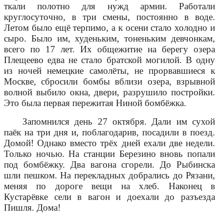
ткали полотно для нужд армии. Работали
круглосуточно, в три смены, постоянно в воде.
Летом было ещё терпимо, а к осени стало холодно и
сыро. Было им, худеньким, тоненьким девчонкам,
всего по 17 лет. Их общежитие на берегу озера
Плещеево едва не стало братской могилой. В одну
из ночей немецкие самолёты, не прорвавшиеся к
Москве, сбросили бомбы вблизи озера, взрывной
волной выбило окна, двери, разрушило постройки.
Это была первая пережитая Ниной бомбёжка.
Запомнился день 27 октября. Дали им сухой
паёк на три дня и, поблагодарив, посадили в поезд.
Домой! Однако вместо трёх дней ехали две недели.
Только ночью. На станции Березино вновь попали
под бомбёжку. Два вагона сгорели. До Рыбинска
шли пешком. На перекладных добрались до Рязани,
меняя по дороге вещи на хлеб. Наконец в
Кустарёвке сели в вагон и доехали до разъезда
Пишля. Дома!