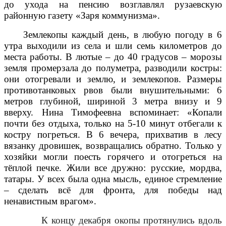
до ухода на пенсию возглавлял рузаевскую
районную газету «Заря коммунизма».
Землекопы каждый день, в любую погоду в 6
утра выходили из села и шли семь километров до
места работы. В лютые – до 40 градусов – морозы
земля промерзала до полуметра, разводили костры:
они отогревали и землю, и землекопов. Размеры
противотанковых рвов были внушительными: 6
метров глубиной, шириной 3 метра внизу и 9
вверху. Нина Тимофеевна вспоминает: «Копали
почти без отдыха, только на 5-10 минут отбегали к
костру погреться. В 6 вечера, прихватив в лесу
вязанку дровишек, возвращались обратно. Только у
хозяйки могли поесть горячего и отогреться на
тёплой печке. Жили все дружно: русские, мордва,
татары. У всех была одна мысль, единое стремление
– сделать всё для фронта, для победы над
ненавистным врагом».
К концу декабря окопы протянулись вдоль