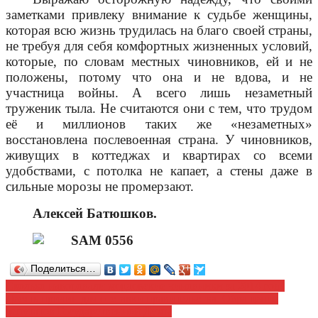
заметками привлеку внимание к судьбе женщины,
которая всю жизнь трудилась на благо своей страны,
не требуя для себя комфортных жизненных условий,
которые, по словам местных чиновников, ей и не
положены, потому что она и не вдова, и не
участница войны. А всего лишь незаметный
труженик тыла. Не считаются они с тем, что трудом
её и миллионов таких же «незаметных»
восстановлена послевоенная страна. У чиновников,
живущих в коттеджах и квартирах со всеми
удобствами, с потолка не капает, а стены даже в
сильные морозы не промерзают.
Алексей Батюшков.
Поделиться…
Навигация
Сколько наворовали мордовские чиновники за 2014 год?
Десять причин для отставки правительства. Обращение
по
депутатов Государственной Думы