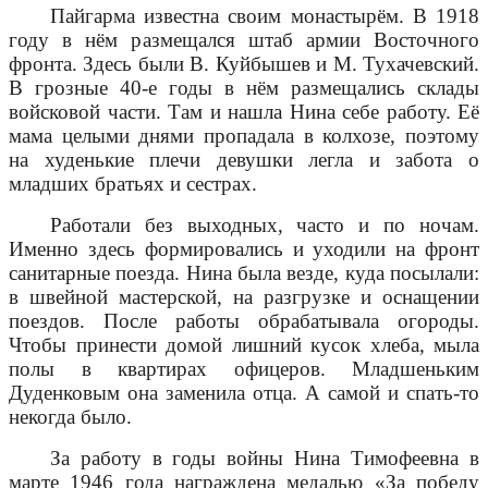
Пайгарма известна своим монастырём. В 1918
году в нём размещался штаб армии Восточного
фронта. Здесь были В. Куйбышев и М. Тухачевский.
В грозные 40-е годы в нём размещались склады
войсковой части. Там и нашла Нина себе работу. Её
мама целыми днями пропадала в колхозе, поэтому
на худенькие плечи девушки легла и забота о
младших братьях и сестрах.
Работали без выходных, часто и по ночам.
Именно здесь формировались и уходили на фронт
санитарные поезда. Нина была везде, куда посылали:
в швейной мастерской, на разгрузке и оснащении
поездов. После работы обрабатывала огороды.
Чтобы принести домой лишний кусок хлеба, мыла
полы в квартирах офицеров. Младшеньким
Дуденковым она заменила отца. А самой и спать-то
некогда было.
За работу в годы войны Нина Тимофеевна в
марте 1946 года награждена медалью «За победу