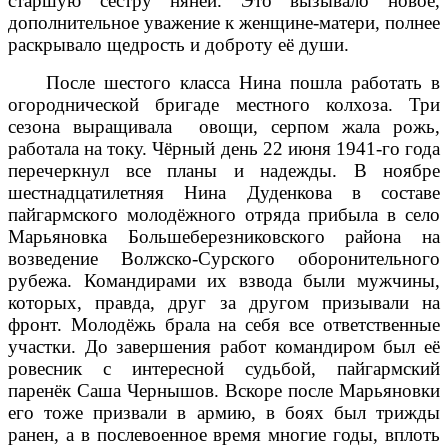
старшую сестру няней. Это вызывало новое,
дополнительное уважение к женщине-матери, полнее
раскрывало щедрость и доброту её души.
После шестого класса Нина пошла работать в
огороднической бригаде местного колхоза. Три
сезона выращивала овощи, серпом жала рожь,
работала на току. Чёрный день 22 июня 1941-го года
перечеркнул все планы и надежды. В ноябре
шестнадцатилетняя Нина Дуденкова в составе
пайгармского молодёжного отряда прибыла в село
Марьяновка Большеберезниковского района на
возведение Волжско-Сурского оборонительного
рубежа. Командирами их взвода были мужчины,
которых, правда, друг за другом призывали на
фронт. Молодёжь брала на себя все ответственные
участки. До завершения работ командиром был её
ровесник с интересной судьбой, пайгармский
паренёк Саша Чернышов. Вскоре после Марьяновки
его тоже призвали в армию, в боях был трижды
ранен, а в послевоенное время многие годы, вплоть