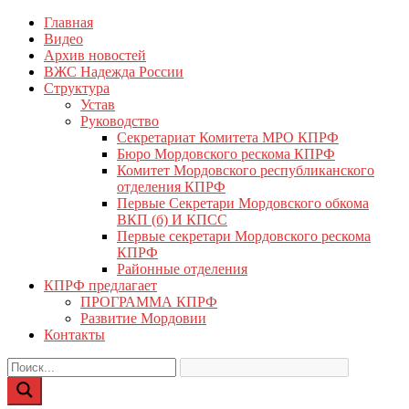
Перейти
Главная
КПРФ Мордовия
Мордовское Региональное отделение КПРФ
к
Видео
содержимому
Архив новостей
ВЖС Надежда России
Структура
Устав
Руководство
Секретариат Комитета МРО КПРФ
Бюро Мордовского рескома КПРФ
Комитет Мордовского республиканского
отделения КПРФ
Первые Секретари Мордовского обкома
ВКП (б) И КПСС
Первые секретари Мордовского рескома
КПРФ
Районные отделения
КПРФ предлагает
ПРОГРАММА КПРФ
Развитие Мордовии
Контакты