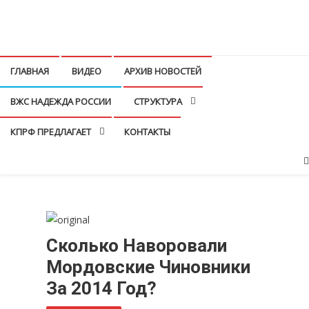
Перейти
к
КПРФ Мордовия
Мордовское Региональное отделение КПРФ
содержимому
ГЛАВНАЯ
ВИДЕО
АРХИВ НОВОСТЕЙ
ВЖС НАДЕЖДА РОССИИ
СТРУКТУРА
КПРФ ПРЕДЛАГАЕТ
КОНТАКТЫ
Сколько Наворовали
Мордовские Чиновники
За 2014 Год?