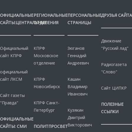
ОФИЦИАЛЬНЫЕ
РЕГИОНАЛЬНЫЕ
ПЕРСОНАЛЬНЫЕ
ДРУЗЬЯ САЙТА
САЙТЫ:ЦЕНТРАЛЬНЫЕ
ОТДЕЛЕНИЯ
СТРАНИЦЫ
Движение
Официальный
КПРФ
Зюганов
"Русский лад"
сайт КПРФ
Московское
Геннадий
отделение
Андреевич
Радиогазета
официальный
"Слово"
сайт ЛКСМ
КПРФ
Кашин
Новосибирск
Владимир
Сайт ЦИПКР
Иванович
Сайт газеты
"Правда"
КПРФ Санкт-
ПОЛЕЗНЫЕ
Петербург
Кузякин
ССЫЛКИ
Дмитрий
ОФИЦИАЛЬНЫЕ
Викторович
САЙТЫ: СМИ
ПОЛИТПРОСВЕТ