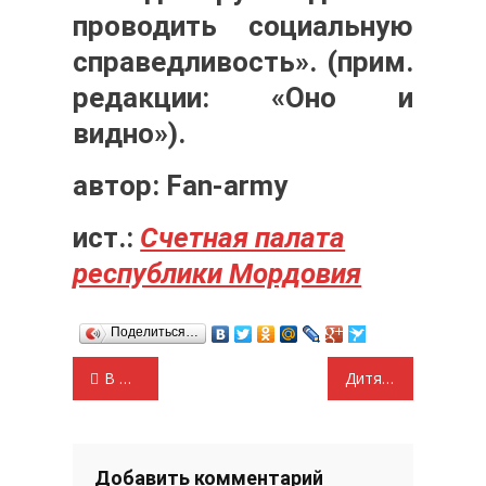
проводить социальную
справедливость». (прим.
редакции: «Оно и
видно»).
автор: Fan-army
ист.:
Счетная палата
республики Мордовия
Поделиться…
Навигация
В Саранске вырастет плата за детский сад
Дитя войны
по
записям
Добавить комментарий