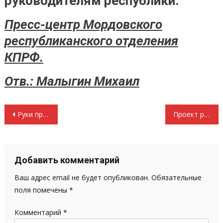
руководителям республики.
Пресс-центр Мордовского
республиканского отделения
КПРФ.
Отв.: Малыгин Михаил
Навигация
Руки прочь от красного знамени и полководцев победы! Заявление Президиума ЦК КПРФ
Проект резолюции участников митинга трудящихся города Саранска, посвященного 1 мая – Дню международной солидарности трудящихся, защите прав трудового народа.
по
записям
Добавить комментарий
Ваш адрес email не будет опубликован.
Обязательные
поля помечены
*
Комментарий
*