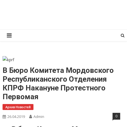
Перейти
КПРФ Мордовия
Мордовское Региональное отделение КПРФ
к
содержимому
В Бюро Комитета Мордовского
Республиканского Отделения
КПРФ Накануне Протестного
Первомая
Архив Новостей
0
26.04.2019
Admin