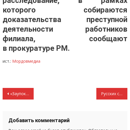
расследование, в рамках
которого собираются
доказательства преступной
деятельности работников
филиала, сообщают
в прокуратуре РМ.
ист.:
Мордовмедиа
Навигация
«Заупокойное здравоохранение». Массовая коммерциализация медицины по уровню смертности поставила РФ рядом с Сомали
Русских считать африканскими беженцами. Латвийская элита изгаляется в противопоставлении «оккупантов» «чистокровным» жителям страны
по
записям
Добавить комментарий