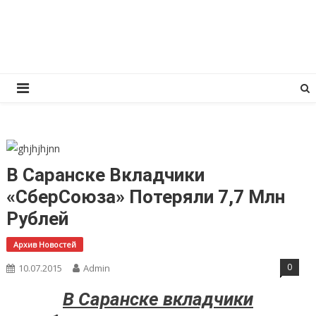
Перейти
КПРФ Мордовия
Мордовское Региональное отделение КПРФ
к
содержимому
В Саранске Вкладчики
«СберСоюза» Потеряли 7,7 Млн
Рублей
Архив Новостей
0
10.07.2015
Admin
В Саранске вкладчики